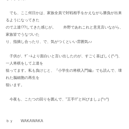
でも、ここ何日かは、家族全員で対戦相手をかえながら勝負が出来
るようになってきた
ので上達!??してきた感じが。 外野であれこれと意見言いながら、
家族皆でうなづいた
り、指摘し合ったり、で、気がつくといい雰囲気♪♪
子供が、ｹﾞｰﾑより面白いと言い出したのが、すごく喜ばしく(^-^)、
一人将棋をして上達を
狙ってます。私も負けじと、『小学生の将棋入門編』でも読んで、壊
れた脳細胞の再生を
狙います。
今夜も、こたつの回りを囲んで、"王手!!"と叫びましょ(^○^)
ｂｙ WAKAWAKA