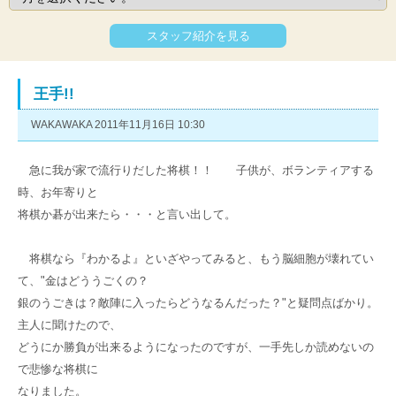
スタッフ紹介を見る
王手!!
WAKAWAKA 2011年11月16日 10:30
急に我が家で流行りだした将棋！！ 子供が、ボランティアする
時、お年寄りと
将棋か碁が出来たら・・・と言い出して。
将棋なら『わかるよ』といざやってみると、もう脳細胞が壊れてい
て、"金はどううごくの？
銀のうごきは？敵陣に入ったらどうなるんだった？"と疑問点ばかり。
主人に聞けたので、
どうにか勝負が出来るようになったのですが、一手先しか読めないの
で悲惨な将棋に
なりました。