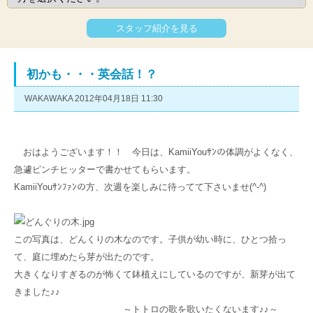
スタッフ紹介を見る
初かも・・・英会話！？
WAKAWAKA 2012年04月18日 11:30
おはようございます！！ 今日は、KamiiYouｻﾝの体調がよくなく、
急遽ピンチヒッターで書かせてもらいます。
KamiiYouｻﾝﾌｧﾝの方、次週を楽しみに待ってて下さいませ(^-^)
この写真は、どんくりの木なのです。子供が幼い時に、ひとつ拾っ
て、庭に埋めたら芽が出たのです。
大きくなりすぎるのが怖くて鉢植えにしているのですが、新芽が出て
きました♪♪
～トトロの歌を歌いたくないます♪♪～