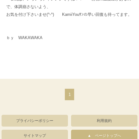
で、体調崩さないよう、
お気を付け下さいませ(^-^) KamiiYouｻﾝの早い回復も待ってます。
ｂｙ WAKAWAKA
1
プライバシーポリシー
利用規約
サイトマップ
ページトップへ