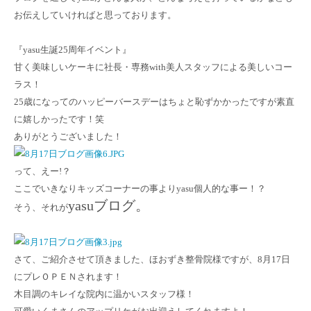
お伝えしていければと思っております。
『yasu生誕25周年イベント』
甘く美味しいケーキに社長・専務with美人スタッフによる美しいコー
ラス！
25歳になってのハッピーバースデーはちょと恥ずかかったですが素直
に嬉しかったです！笑
ありがとうございました！
って、えー!
？
ここでいきなり
キッズコーナーの事よりyasu個人的な事ー！？
yasuブログ。
そう、それが
さて、ご紹介させて頂きました、ほおずき整骨院様ですが、8月17日
にプレＯＰＥＮされます！
木目調のキレイな院内に温かいスタッフ様！