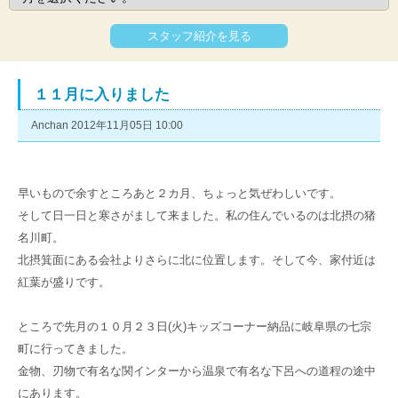
スタッフ紹介を見る
１１月に入りました
Anchan 2012年11月05日 10:00
早いもので余すところあと２カ月、ちょっと気ぜわしいです。
そして日一日と寒さがまして来ました。私の住んでいるのは北摂の猪
名川町。
北摂箕面にある会社よりさらに北に位置します。そして今、家付近は
紅葉が盛りです。
ところで先月の１０月２３日(火)キッズコーナー納品に岐阜県の七宗
町に行ってきました。
金物、刃物で有名な関インターから温泉で有名な下呂への道程の途中
にあります。