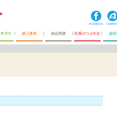
FACEBOOK
COMPA
カテゴリ
納入事例
納品実績
社長のつぶやき
会社
コーナー
ティ用品
テナンス
・玩具
最高級レベルのレザー
ホテル・レジャー施設
オリジナルデザイン
超一流の製造技術
カーディーラー
自動車関連会社
建築・住宅関連
空港・運輸関係
携帯ショップ
ガッチリ固定
全ての一覧
飲食店関係
小スペース
公的機関
医療機関
商業施設
その他
わたした
社長あ
メディ
登録
会社