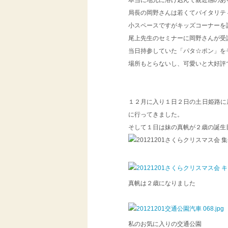
本当に地元に溶け込んで親近感のあ
局長の岡野さんは若くてバイタリテ
小スペースですがキッズコーナーを
尾上先生のセミナーに岡野さんが受
当日持参していた「パタ☆ポン」を
場所もとらないし、可愛いと大好評
１２月に入り１日２日の土日姫路に
に行ってきました。
そして１日は妹の真帆が２歳の誕生
真帆は２歳になりました
私のお気に入りの交通公園