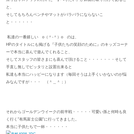
と、
そしてもちろんベンチやマットがバラバラにならないこ
と・・・・・・
私達の一番嬉しい о（＾-＾）о のは、
HPのタイトルにも掲げる『子供たちの笑顔のために』のキッズコーナ
ーで本当に喜んで遊んでくれること、
そしてスタッフの皆さまにも喜んで頂けること・・・・・・・そして
手直し無しでピッタリと設置出来ると
私達も本当にハッピーになります（毎回そうは上手くいかないのが悩
みなんですが・・・ （＾＿＾；）
それからゴールデンウイークの前半戦・・・・・可愛い孫と何時も良
く行く"有馬富士公園"に行ってきました。
本当に子供たちで一杯・・・・・・