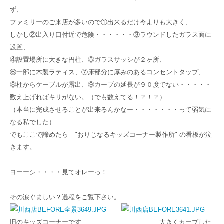
ず、
ファミリーのご来店が多いので①出来るだけ今よりも大きく、
しかし②出入り口付近で危険・・・・・・③ラウンドしたガラス面に
設置、
④設置場所に大きな円柱、⑤ガラスサッシが２ヶ所、
⑥一部に木製ラティス、⑦床部分に厚みのあるコンセントタップ、
⑧柱からケーブルが露出、⑨カーブの延長が９０度でない・・・・・
数え上げればキリがない。（でも数えてる！？！？）
（本当に完成させることが出来るんかなー・・・・・・・って弱気に
なる私でした）
でもここで諦めたら "おりじなるキッズコーナー製作所" の看板が泣
きます。
ヨーーシ・・・・見てオレーっ！
その涙ぐましい？過程をご覧下さい。
旧のキッズコーナーです 大きくカーブした