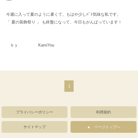
今週に入って夏のように暑くて、もはや少しﾊﾞﾃ気味な私です。
「 夏の装飾祭り 」 も終盤になって、今日もがんばっています！
ｂｙ KamiYou
1
プライバシーポリシー
利用規約
サイトマップ
ページトップへ