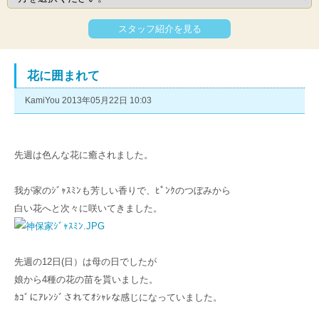
スタッフ紹介を見る
花に囲まれて
KamiYou 2013年05月22日 10:03
先週は色んな花に癒されました。
我が家のｼﾞｬｽﾐﾝも芳しい香りで、ﾋﾟﾝｸのつぼみから
白い花へと次々に咲いてきました。
先週の12日(日）は母の日でしたが
娘から4種の花の苗を貰いました。
ｶｺﾞにｱﾚﾝｼﾞされてｵｼｬﾚな感じになっていました。