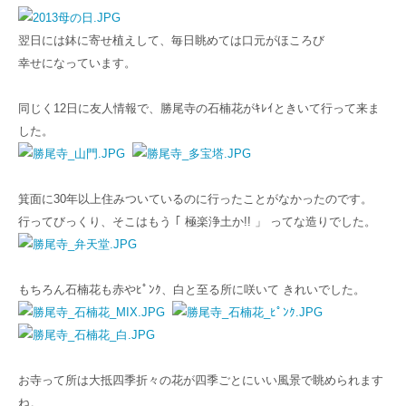
翌日には鉢に寄せ植えして、毎日眺めては口元がほころび
幸せになっています。
同じく12日に友人情報で、勝尾寺の石楠花がｷﾚｲときいて行って来ま
した。
箕面に30年以上住みついているのに行ったことがなかったのです。
行ってびっくり、そこはもう ｢ 極楽浄土か!! 」 ってな造りでした。
もちろん石楠花も赤やﾋﾟﾝｸ、白と至る所に咲いて きれいでした。
お寺って所は大抵四季折々の花が四季ごとにいい風景で眺められます
ね。