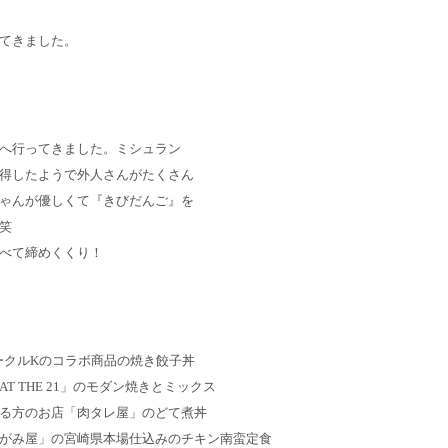
てきました。
へ行ってきました。
ミシュラン
得したようで
外人さん
がたくさん
ゃんが優しくて
『きびだんご』を
笑
べて締めくくり！
ークルKのコラボ商品の焼き餃子丼
 THE 21」のモダン焼きとミックス
る方のお店「肉タレ屋」のどて煮丼
がみ屋」の宮崎県本場仕込みのチキン南蛮定食