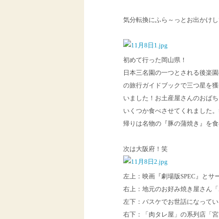
気分転換にふら～っとお出かけし
初めて行った岡山県！
日本三名園の一つとされる後楽園
の
旅行ガイドブックで三つ星を獲
いました！お土産屋さんのおば
ち
いくつか食べさせてくれま
した。
帰りは名物の『豚の蒲焼き』を食
次は大阪府！笑
左上：映画『劇場版SPEC』とサ
右上：地元のお好み焼き屋さん「AT
左下：バスケでお世話になってい
右下：「肉タレ屋」の系列店「宮