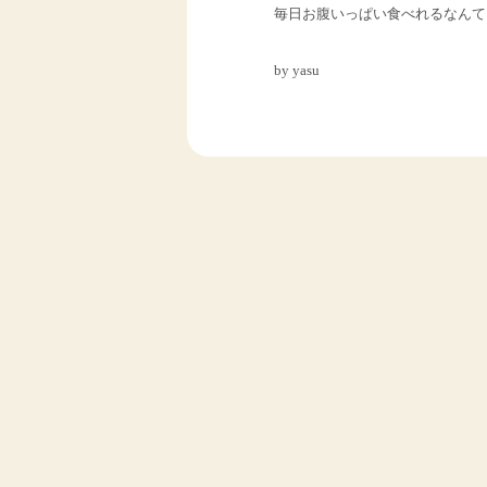
毎日お腹いっぱい食べれるなんて
by yasu