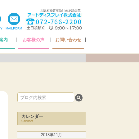
大阪府経営革新計画承認企業
NY
MAILFORM
案内
お客様の声
お問い合わせ
ちの想い
いさつ
ア掲載
・認定
概要
お客様の声
Q&A
アフターケアについて
納品までの流れ
お問い合わせ
カレンダー
Calender
2013年11月