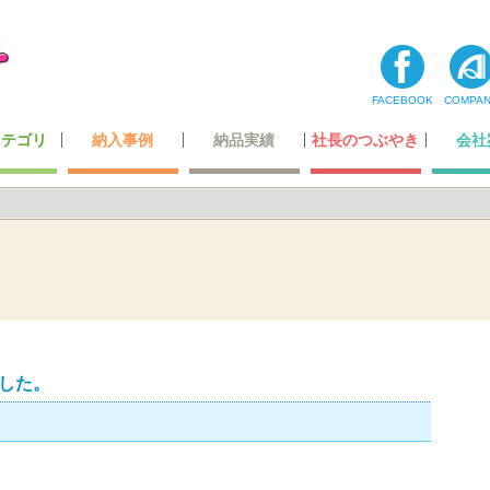
FACEBOOK
COMPA
カテゴリ
納入事例
納品実績
社長のつぶやき
会社
コーナー
ティ用品
テナンス
・玩具
最高級レベルのレザー
ホテル・レジャー施設
オリジナルデザイン
超一流の製造技術
カーディーラー
自動車関連会社
建築・住宅関連
空港・運輸関係
携帯ショップ
ガッチリ固定
全ての一覧
飲食店関係
小スペース
公的機関
医療機関
商業施設
その他
わたした
社長あ
メディ
登録
会社
した。