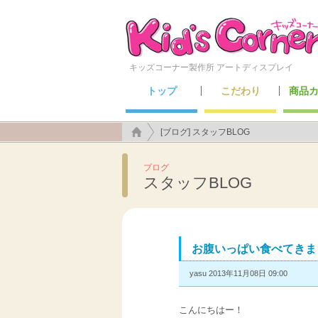
キッズコーナー製作所 アートディスプレイ
トップ
こだわり
商品
こんなところにも施工できます！
アートディスプレイのこだわり
キッズ
セーフ
メン
遊具
[ブログ] スタッフBLOG
ブログ
スタッフBLOG
お腹いっぱい食べてきま
yasu 2013年11月08日 09:00
こんにちはー！