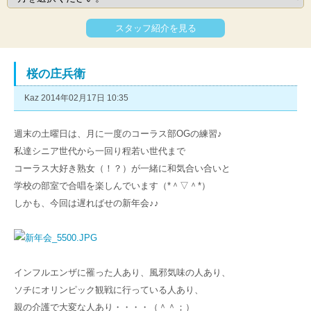
スタッフ紹介を見る
桜の庄兵衛
Kaz 2014年02月17日 10:35
週末の土曜日は、月に一度のコーラス部OGの練習♪
私達シニア世代から一回り程若い世代まで
コーラス大好き熟女（！？）が一緒に和気合い合いと
学校の部室で合唱を楽しんでいます（*＾▽＾*）
しかも、今回は遅ればせの新年会♪♪
インフルエンザに罹った人あり、風邪気味の人あり、
ソチにオリンピック観戦に行っている人あり、
親の介護で大変な人あり・・・・（＾＾；）