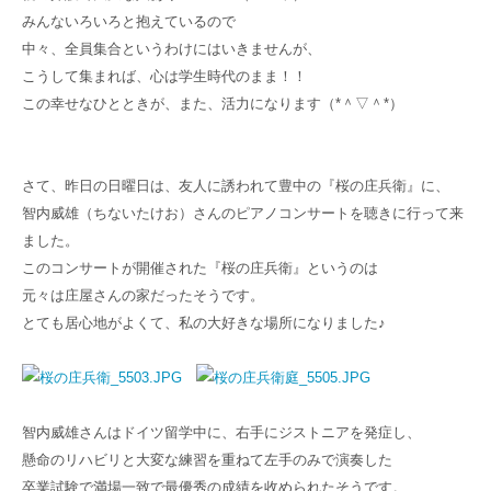
みんないろいろと抱えているので
中々、全員集合というわけにはいきませんが、
こうして集まれば、心は学生時代のまま！！
この幸せなひとときが、また、活力になります（*＾▽＾*）
さて、昨日の日曜日は、友人に誘われて豊中の『桜の庄兵衛』に、
智内威雄（ちないたけお）さんのピアノコンサートを聴きに行って来
ました。
このコンサートが開催された『桜の庄兵衛』
というのは
元々は庄屋さんの家だったそうです。
とても居心地がよくて、私の大好きな場所になりました♪
智内威雄さんはドイツ留学中に、右手にジストニアを発症し、
懸命のリハビリと大変な練習を重ねて左手のみで演奏した
卒業試験で満場一致で最優秀の成績を收められたそうです。