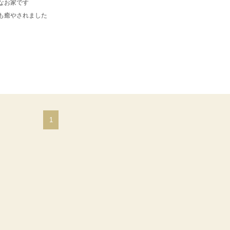
なお家です
ても癒やされました
1