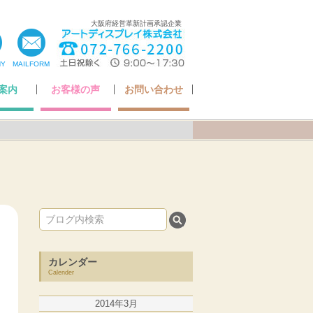
大阪府経営革新計画承認企業
NY
MAILFORM
案内
お客様の声
お問い合わせ
ちの想い
いさつ
ア掲載
・認定
概要
お客様の声
Q&A
アフターケアについて
納品までの流れ
お問い合わせ
カレンダー
Calender
2014年3月