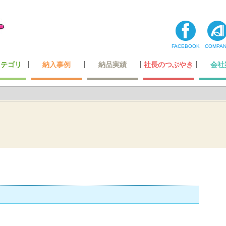
FACEBOOK
COMPA
カテゴリ
納入事例
納品実績
社長のつぶやき
会社
コーナー
ティ用品
テナンス
・玩具
最高級レベルのレザー
ホテル・レジャー施設
オリジナルデザイン
超一流の製造技術
カーディーラー
自動車関連会社
建築・住宅関連
空港・運輸関係
携帯ショップ
ガッチリ固定
全ての一覧
飲食店関係
小スペース
公的機関
医療機関
商業施設
その他
わたした
社長あ
メディ
登録
会社