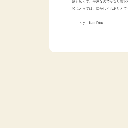
庭も広くて、平屋なのでかなり贅沢
私にとっては、懐かしくもありと
ｂｙ KamiYou