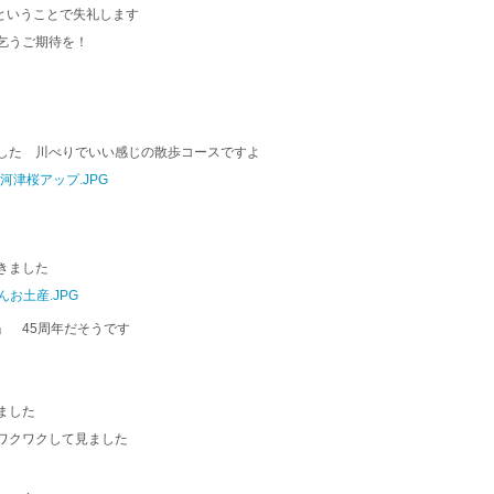
ーということで失礼します
乞うご期待を！
した 川べりでいい感じの散歩コースですよ
きました
」 45周年だそうです
ました
ワクワクして見ました