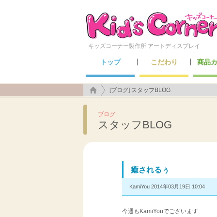
キッズコーナー製作所 アートディスプレイ
トップ
こだわり
商品
こんなところにも施工できます！
アートディスプレイのこだわり
キッズ
セーフ
メン
遊具
[ブログ] スタッフBLOG
ブログ
スタッフBLOG
癒されるぅ
KamiYou 2014年03月19日 10:04
今週もKamiYouでございます