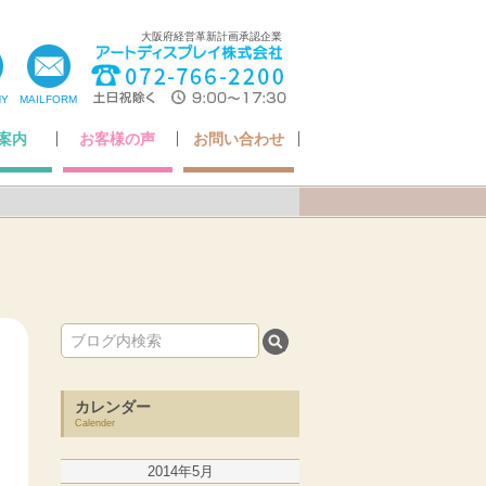
大阪府経営革新計画承認企業
NY
MAILFORM
案内
お客様の声
お問い合わせ
ちの想い
いさつ
ア掲載
・認定
概要
お客様の声
Q&A
アフターケアについて
納品までの流れ
お問い合わせ
カレンダー
Calender
2014年5月