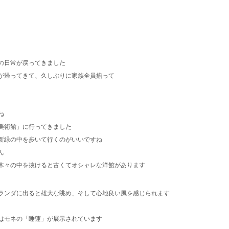
通の日常が戻ってきました
が帰ってきて、久しぶりに家族全員揃って
ね
美術館」に行ってきました
新緑の中を歩いて行くのがいいですね
ん
木々の中を抜けると古くてオシャレな洋館があります
ランダに出ると雄大な眺め、そして心地良い風を感じられます
はモネの「睡蓮」が展示されています