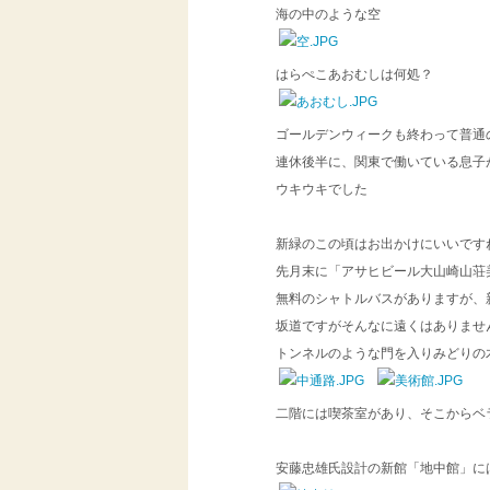
海の中のような空
はらぺこあおむしは何処？
ゴールデンウィークも終わって普
連休後半に、関東で働いている息子
ウキウキでした
新緑のこの頃はお出かけにいいです
先月末に「アサヒビール大山崎山荘
無料のシャトルバスがありますが、
坂道ですがそんなに遠くはありませ
トンネルのような門を入りみどりの
二階には喫茶室があり、そこからベ
安藤忠雄氏設計の新館「地中館」に