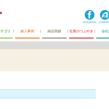
FACEBOOK
COMPA
カテゴリ
納入事例
納品実績
社長のつぶやき
会社
コーナー
ティ用品
テナンス
・玩具
最高級レベルのレザー
ホテル・レジャー施設
オリジナルデザイン
超一流の製造技術
カーディーラー
自動車関連会社
建築・住宅関連
空港・運輸関係
携帯ショップ
ガッチリ固定
全ての一覧
飲食店関係
小スペース
公的機関
医療機関
商業施設
その他
わたした
社長あ
メディ
登録
会社