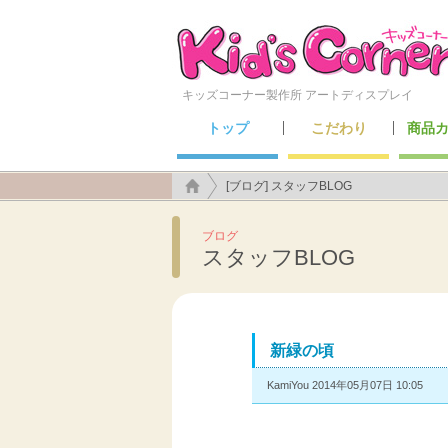
キッズコーナー製作所 アートディスプレイ
トップ
こだわり
商品
こんなところにも施工できます！
アートディスプレイのこだわり
キッズ
セーフ
メン
遊具
[ブログ] スタッフBLOG
ブログ
スタッフBLOG
新緑の頃
KamiYou 2014年05月07日 10:05