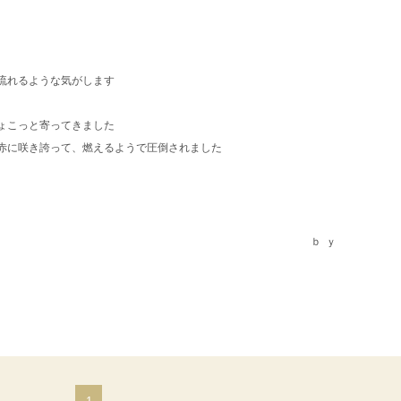
流れるような気がします
ょこっと寄ってきました
赤に咲き誇って、燃えるようで圧倒されました
ｂｙ
ou