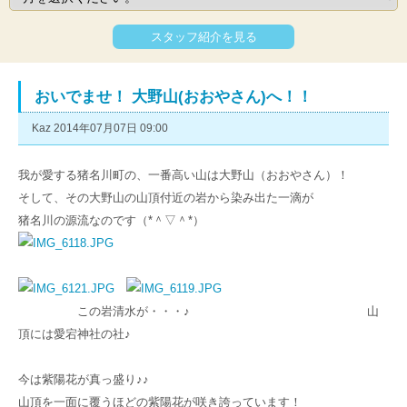
スタッフ紹介を見る
おいでませ！ 大野山(おおやさん)へ！！
Kaz 2014年07月07日 09:00
我が愛する猪名川町の、一番高い山は大野山（おおやさん）！
そして、その大野山の山頂付近の岩から染み出た一滴が
猪名川の源流なのです（*＾▽＾*）
この岩清水が・・・♪ 山
頂には愛宕神社の社♪
今は紫陽花が真っ盛り♪♪
山頂を一面に覆うほどの紫陽花が咲き誇っています！