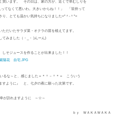
く買います。 その日は、家の方が、近くで草むしりを
入ってなくて悪いわ。大きいからね！！」 「笹持って
り、とても温かい気持ちになりました=*＾-＾*=
いただいたサラダ菜・オクラの苗を植えてます。
てみました（・_・ )んーん)
 しそジュースを作ることが出来ました！！
ているな～と、感じました＝＊＾－＾＊＝ こういう
ますように』 と、七夕の夜に願った次第です。
幸が訪れますように ～☆～
ＷＡＫＡＷＡＫＡ