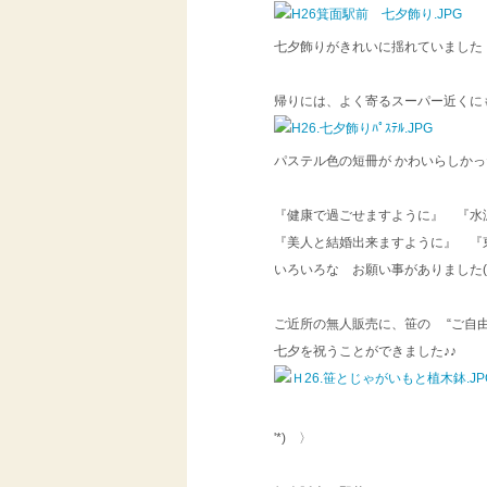
七夕飾りがきれいに揺れていまし
帰りには、よく寄るスーパー近くに
パステル色の短冊が かわいらしか
『健康で過ごせますように』 『
『美人と結婚出来ますように』 『
いろいろな お願い事がありまし
ご近所の無人販売に、笹の “ご自
七夕を祝うことができました♪♪
ティッシュで
'*) 〉