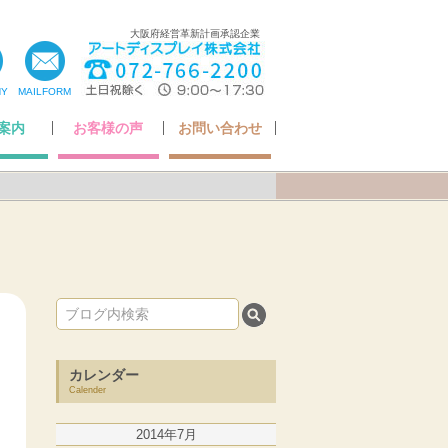
大阪府経営革新計画承認企業
NY
MAILFORM
案内
お客様の声
お問い合わせ
ちの想い
いさつ
ア掲載
・認定
概要
お客様の声
Q&A
アフターケアについて
納品までの流れ
お問い合わせ
カレンダー
Calender
2014年7月