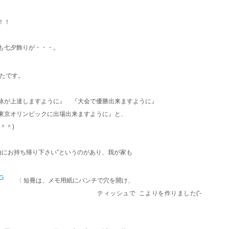
た！！
も七夕飾りが・・・。
ったです。
水泳が上達しますように』 『大会で優勝出来ますように』
東京オリンピックに出場出来ますように』と、
た(＾＾)
由にお持ち帰り下さい”というのがあり、我が家も
〈 短冊は、メモ用紙にパンチで穴を開け、
 こよりを作りました('-