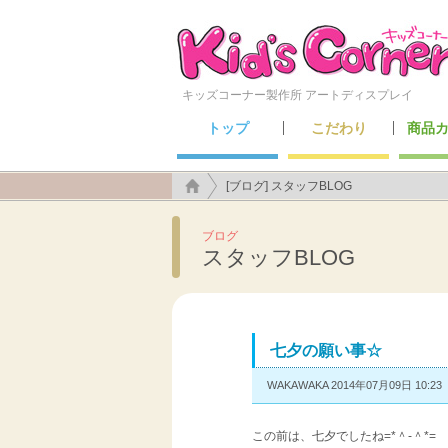
キッズコーナー製作所 アートディスプレイ
トップ
こだわり
商品
こんなところにも施工できます！
アートディスプレイのこだわり
キッズ
セーフ
メン
遊具
[ブログ] スタッフBLOG
ブログ
スタッフBLOG
七夕の願い事☆
WAKAWAKA 2014年07月09日 10:23
この前は、七夕でしたね=*＾-＾*