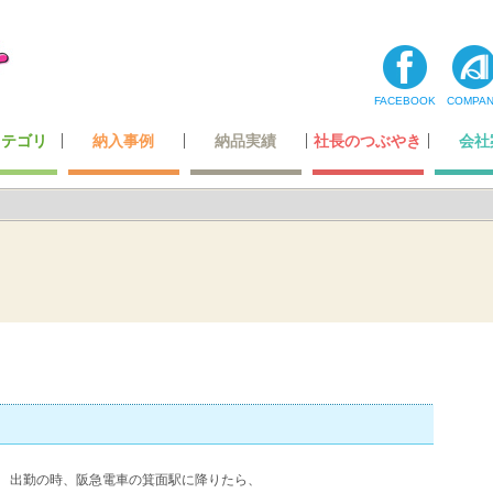
FACEBOOK
COMPA
カテゴリ
納入事例
納品実績
社長のつぶやき
会社
コーナー
ティ用品
テナンス
・玩具
最高級レベルのレザー
ホテル・レジャー施設
オリジナルデザイン
超一流の製造技術
カーディーラー
自動車関連会社
建築・住宅関連
空港・運輸関係
携帯ショップ
ガッチリ固定
全ての一覧
飲食店関係
小スペース
公的機関
医療機関
商業施設
その他
わたした
社長あ
メディ
登録
会社
= 出勤の時、阪急電車の箕面駅に降りたら、