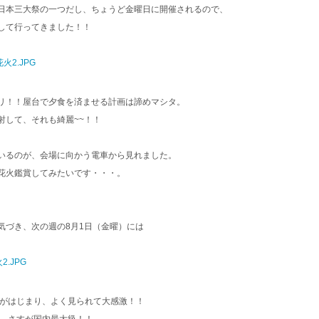
日本三大祭の一つだし、ちょうど金曜日に開催されるので、
して行ってきました！！
リ！！屋台で夕食を済ませる計画は諦めマシタ。
射して、それも綺麗~~！！
いるのが、会場に向かう電車から見れました。
、花火鑑賞してみたいです・・・。
気づき、次の週の8月1日（金曜）には
げがはじまり、よく見られて大感激！！