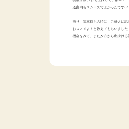
横幅が広い 打ち上げ方で、豪華！
道案内もスムーズでよかったです(＾＾
帰り 電車待ちの時に ご婦人に話
おススメよ！と教えてもらいましたヾ(
機会をみて、また夕方から出掛ける
ｂｙ 