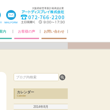
大阪府経営革新計画承認企業
NY
MAILFORM
案内
お客様の声
お問い合わせ
ちの想い
いさつ
ア掲載
・認定
概要
お客様の声
Q&A
アフターケアについて
納品までの流れ
お問い合わせ
カレンダー
Calender
2014年8月