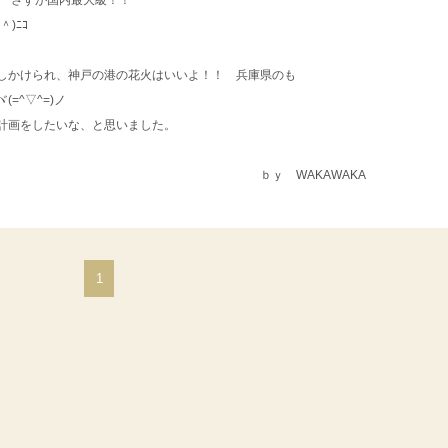
！ さすが国内最大級！！
)ﾆｺ
しかけられ、神戸の港の花火はいいよ！！ 兵庫県のも
=^▽^=)ノ
計画をしたいな、と思いました。
WAKAWAKA
1