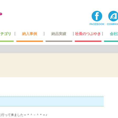
FACEBOOK
COMPA
カテゴリ
納入事例
納品実績
社長のつぶやき
会社
コーナー
ティ用品
テナンス
・玩具
最高級レベルのレザー
ホテル・レジャー施設
オリジナルデザイン
超一流の製造技術
カーディーラー
自動車関連会社
建築・住宅関連
空港・運輸関係
携帯ショップ
ガッチリ固定
全ての一覧
飲食店関係
小スペース
公的機関
医療機関
商業施設
その他
わたした
社長あ
メディ
登録
会社
に行って来ました＝＊＾－＾＊＝♪