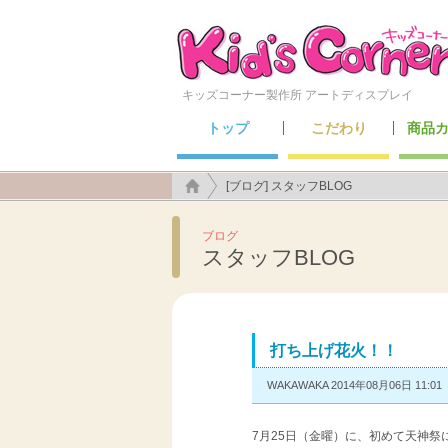
キッズコーナー製作所 アートディスプレイ
トップ
こだわり
商品
こんなところにも施工できます！
アートディスプレイのこだわり
キッズ
セーフ
メン
遊具
[ブログ] スタッフBLOG
ブログ
スタッフBLOG
打ち上げ花火！！
WAKAWAKA 2014年08月06日 11:01
7月25日（金曜）に、初めて天神祭