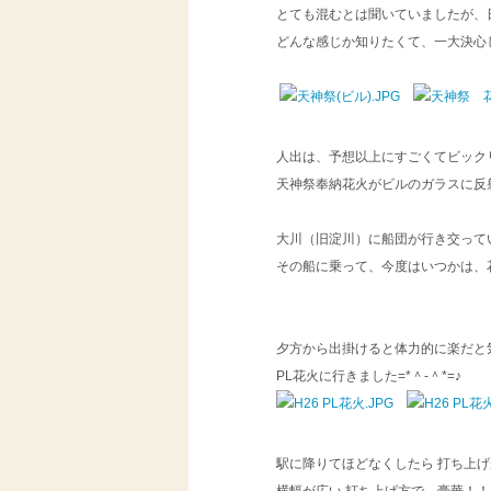
とても混むとは聞いていましたが、
どんな感じか知りたくて、一大決心
人出は、予想以上にすごくてビック
天神祭奉納花火がビルのガラスに反
大川（旧淀川）に船団が行き交って
その船に乗って、今度はいつかは
夕方から出掛けると体力的に楽だと
PL花火に行きました=*＾-＾*=♪
駅に降りてほどなくしたら 打ち上