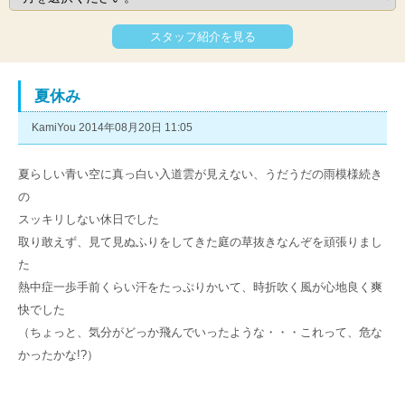
スタッフ紹介を見る
夏休み
KamiYou 2014年08月20日 11:05
夏らしい青い空に真っ白い入道雲が見えない、うだうだの雨模様続き
の
スッキリしない休日でした
取り敢えず、見て見ぬふりをしてきた庭の草抜きなんぞを頑張りまし
た
熱中症一歩手前くらい汗をたっぷりかいて、時折吹く風が心地良く爽
快でした
（ちょっと、気分がどっか飛んでいったような・・・これって、危な
かったかな!?）