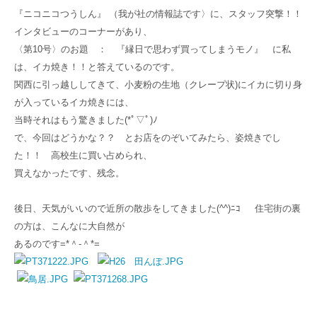
『ニコニコつうしん』 （我が社の情報誌です〉に、スタッフ突撃！！
インタビューのコーナーがあり、
〈第10号〉のお題 ： 『縁日で思わず買ってしまうモノ』 に私
は、イカ焼き！！と答えているのです。
関西に引っ越ししてきて、小麦粉の生地（クレープ状)にイカに切り身
が入っているイカ焼きには、
当時それはもう驚きました(*ﾟ▽ﾟ)ﾉ
で、今回はどうかな？？ とお店をのぞいてみたら、姿焼きでし
た！！ 高校生に買い占められ、
買えなかったです、残念。
後日、天気がいいので近所の散歩をしてきました(^^)ﾆｺ 住宅街の裏
の方は、こんなに大自然が
あるのです=*＾-＾*=