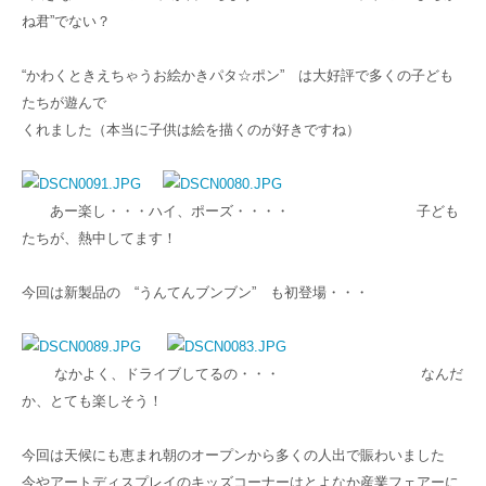
ね君”でない？
“かわくときえちゃうお絵かきパタ☆ポン” は大好評で多くの子ども
たちが遊んで
くれました（本当に子供は絵を描くのが好きですね）
あー楽し・・・ハイ、ポーズ・・・・ 子ども
たちが、熱中してます！
今回は新製品の “うんてんブンブン” も初登場・・・
なかよく、ドライブしてるの・・・ なんだ
か、とても楽しそう！
今回は天候にも恵まれ朝のオープンから多くの人出で賑わいました
今やアートディスプレイのキッズコーナーはとよなか産業フェアーに