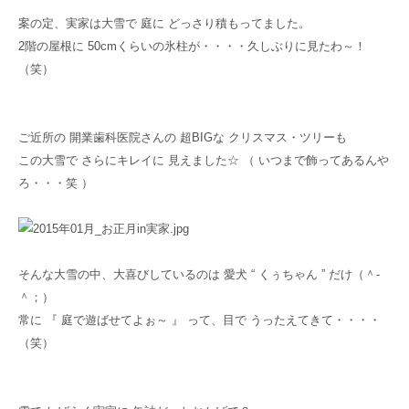
案の定、実家は大雪で 庭に どっさり積もってました。
2階の屋根に 50cmくらいの氷柱が・・・・久しぶりに見たわ～！
（笑）
ご近所の 開業歯科医院さんの 超BIGな クリスマス・ツリーも
この大雪で さらにキレイに 見えました☆ （ いつまで飾ってあるんや
ろ・・・笑 ）
そんな大雪の中、大喜びしているのは 愛犬 “ くぅちゃん ” だけ（＾-
＾；）
常に 『 庭で遊ばせてよぉ～ 』 って、目で うったえてきて・・・・
（笑）