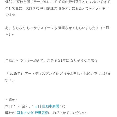
偶然 ご家族と同じテーブルにいて 柔道の野村選手とも お会いできて
そして更に、大好きな 朝日放送の 喜多アナにも会えて～♪ ラッキー
です☆
あ、もちろん しっかりスイーツも 満喫させてもらいましたょ（＾皿
＾）v
年始から ラッキー続きで、ステキな1年に なりそうな予感☆
『 2015年も アートディスプレイを どうかよろしくお願い申し上げま
す！』
～追伸～
本日1/16（金）、“
日刊 自動車新聞
” に
弊社が
岡山マツダ 野田店様
に 納品させていただいた