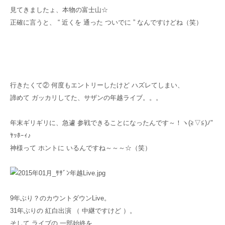
見てきましたょ、本物の富士山☆
正確に言うと、 “ 近くを 通った ついでに ” なんですけどね（笑）
行きたくて② 何度もエントリーしたけど ハズレてしまい、
諦めて ガッカリしてた、サザンの年越ライブ。。。
年末ギリギリに、急遽 参戦できることになったんです～！ヽ(≧▽≦)ﾉ"
ﾔｯﾎｰｨ♪
神様って ホントに いるんですね～～～☆（笑）
9年ぶり？のカウントダウンLive。
31年ぶりの 紅白出演 （ 中継ですけど ）。
そして ライブの 一部始終を