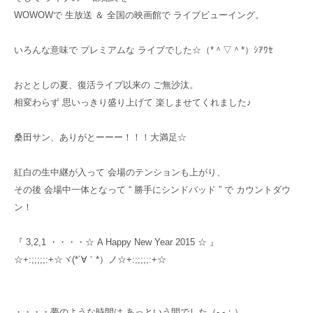
WOWOWで 生放送 ＆ 全国の映画館で ライブビューイング。
いろんな意味で プレミアムな ライブでした☆（*＾▽＾*）ｼｱﾜｾ
おととしの夏、復活ライブ以来の ご無沙汰。
相変わらず 思いっきり盛り上げて 楽しませてくれました♪
桑田サン、ありがとーーー！！！大満足☆
紅白の生中継が入って 会場のテンションも上がり、
その後 会場中一体となって “ 勝手にシンドバッド ” で カウントダウ
ン！
『 3,2,1 ・・・・☆ A Happy New Year 2015 ☆ 』
☆+:;;;;;:+☆ヾ(*´∀｀*）ノ☆+:;;;;;:+☆
・・・・夢のような時間は あっという間でした（- -；）