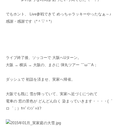
でもホント、 Live参戦できて めっちゃラッキーやったなぁ～♪
感謝・感謝です（*＾▽＾*）
ライブ終了後、ソッコーで 大阪へUターン。
大阪 → 横浜 → 大阪の、まさに 弾丸ツアー ￣ω￣A；
ダッシュで 初詣を済ませ、実家へ帰省。
大阪でも既に 雪が降っていて、実家へ近づくにつれて
電車の 窓の景色が どんどん白く 染まっていきます・・・・(゜
ロ゜；）ﾔﾊﾞｲﾝｼﾞｬﾈ?