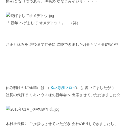
恒例に なりつつある、薄毛の 幼なじみイジリ・・・・
『 新年 ハゲまして オメデトウ！』 （笑）
お正月休みを 最後まで存分に 満喫できました♪(＠＾▽＾＠)ｱﾘｶﾞﾀﾔ
休み明けの1/9金曜には （
Kaz専務ブログ
にも 書いてましたが ）
社長の代打で ミキハウス様の新年会へ 出席させていただきました☆
木村社長様に ご挨拶もさせていただき 会社のPRもできましたし、