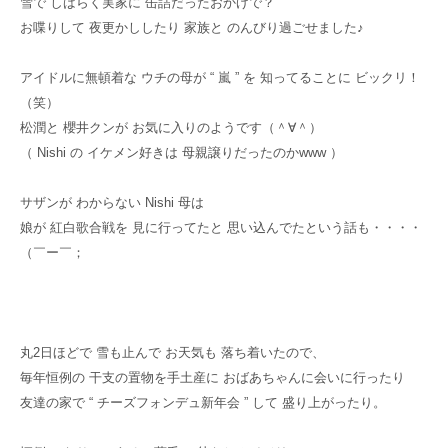
雪で しばらく実家に 缶詰だったおかげで？
お喋りして 夜更かししたり 家族と のんびり過ごせました♪
アイドルに無頓着な ウチの母が “ 嵐 ” を 知ってることに ビックリ！
（笑）
松潤と 櫻井クンが お気に入りのようです（＾∀＾）
（ Nishi の イケメン好きは 母親譲りだったのかwww ）
サザンが わからない Nishi 母は
娘が 紅白歌合戦を 見に行ってたと 思い込んでたという話も・・・・
（￣ー￣；
丸2日ほどで 雪も止んで お天気も 落ち着いたので、
毎年恒例の 干支の置物を手土産に おばあちゃんに会いに行ったり
友達の家で “ チーズフォンデュ新年会 ” して 盛り上がったり。