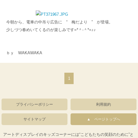
今朝から、電車の中吊り広告に “ 梅だより ” が登場。
少しづつ春めいてくるのが楽しみです=*＾-＾*=♪♪
ｂｙ WAKAWAKA
1
プライバシーポリシー
利用規約
サイトマップ
ページトップへ
アートディスプレイのキッズコーナーには“こどもたちの笑顔のために”と