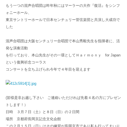
もう一つの混声合唱団は昨年秋にはマーラーの大作『復活』をシンフ
ォニーホール、
東京サントリーホールで日本センチュリー管弦楽団と共演し大成功で
した
混声合唱団は大阪センチュリー合唱団で本山秀毅先生を指揮者に、活
発な演奏活動
を行っており、本山先生がその一環としてＨａｒｍｏｎｙ for Japan
という復興祈念コーラス
コンサートを立ち上げられ今年で４年目を迎えます
(皆様是非お越し下さい ご連絡いただければ先着４名の方にプレゼン
トします！）
日時 ３月７日（土）と８日（日）の２日間
場所 京都府長岡京記念文化会館
この２月１５日（日）はその練習が長岡京市であり私も行ってまいり