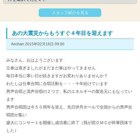
スタッフ紹介を見る
あの大震災からもうすぐ４年目を迎えます
Anchan 2015年02月16日 09:00
みなさん、おはようございます
立春は過ぎましたがまだまだ春はやってきません
毎日本当に寒い日が続きますがお変わりありませんか？
わたしは仕事合間に合唱活動を・・・十年続けています
男声合唱と混声合唱の２つで、私のエネルギーの製造元にもなってい
ます
男声合唱団は今５０周年を迎え、先日伊丹ホールで全国からの男声合
唱団が集い
盛大にコンサートを開催し成功裏に終了（我が団ＯＭＣが幹事団体で
した）