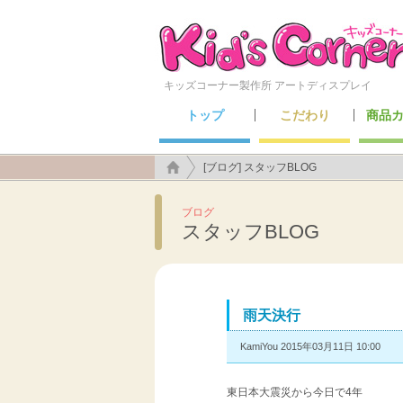
キッズコーナー製作所 アートディスプレイ
トップ
こだわり
商品
こんなところにも施工できます！
アートディスプレイのこだわり
キッズ
セーフ
メン
遊具
[ブログ] スタッフBLOG
ブログ
スタッフBLOG
雨天決行
KamiYou 2015年03月11日 10:00
東日本大震災から今日で4年