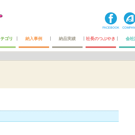
FACEBOOK
COMPA
カテゴリ
納入事例
納品実績
社長のつぶやき
会社
コーナー
ティ用品
テナンス
・玩具
最高級レベルのレザー
ホテル・レジャー施設
オリジナルデザイン
超一流の製造技術
カーディーラー
自動車関連会社
建築・住宅関連
空港・運輸関係
携帯ショップ
ガッチリ固定
全ての一覧
飲食店関係
小スペース
公的機関
医療機関
商業施設
その他
わたした
社長あ
メディ
登録
会社