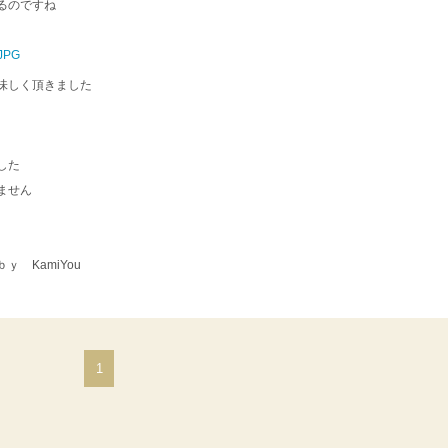
るのですね
味しく頂きました
した
ません
You
1