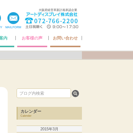
大阪府経営革新計画承認企業
NY
MAILFORM
案内
お客様の声
お問い合わせ
ちの想い
いさつ
ア掲載
・認定
概要
お客様の声
Q&A
アフターケアについて
納品までの流れ
お問い合わせ
カレンダー
Calender
2015年3月