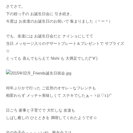
さてさて。
下の姪っ子の お誕生日会に 引き続き、
今度は お友達のお誕生日のお祝いで 集まりました（＾ー＾）
でも、友達には お誕生日会だと ナイショにしてて
当日 メッセージ入りのデザートプレート＆プレゼントで サプライズ
☆
とっても 喜んでもらえて Nishi も 大満足でした(*´∀`)
何年ぶりかで行った ご近所のオサレ～なフレンチも
相変わらず メッチャ美味しくて ステキでしたぁ～ヽ(≧▽≦)ﾉ"
日ごろ 家事と子育てで 大忙しな 友達も
しばし癒しの ひとときを 満喫してくれたようです☆
次の女子会・・・・いや、熟女会？は