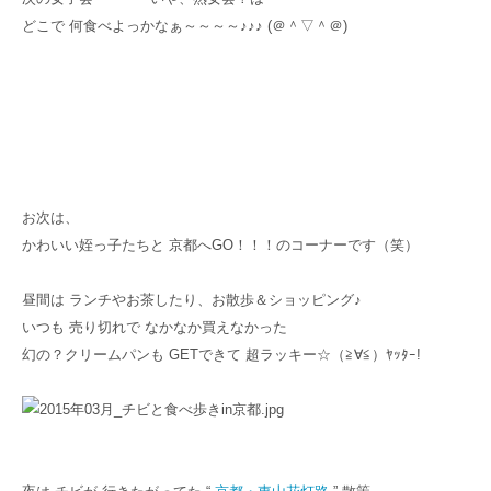
どこで 何食べよっかなぁ～～～～♪♪♪ (＠＾▽＾＠)
お次は、
かわいい姪っ子たちと 京都へGO！！！のコーナーです（笑）
昼間は ランチやお茶したり、お散歩＆ショッピング♪
いつも 売り切れで なかなか買えなかった
幻の？クリームパンも GETできて 超ラッキー☆（≧∀≦）ﾔｯﾀｰ!