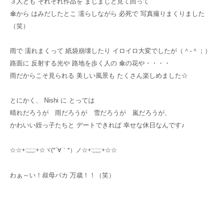
３人とも それぞれ作品を まじまじと見て回って
傘から はみだしたとこ 濡らしながら 必死で 写真撮りまくりました
（笑）
雨で 濡れまくって 紙袋崩壊したり イロイロ大変でしたが（＾-＾；）
路面に 反射する光や 路地を歩く人の 傘の花や・・・・
雨だからこそ見られる 美しい風景も たくさん楽しめました☆
とにかく、 Nishi に とっては
晴れだろうが 雨だろうが 雪だろうが 嵐だろうが、
かわいい姪っ子たちと デートできれば 幸せな休日なんです♪
☆☆+:;;;;;:+☆ヾ(*´∀｀*）ノ☆+:;;;;;:+☆☆
わぁ～い！叔母バカ 万歳！！（笑）