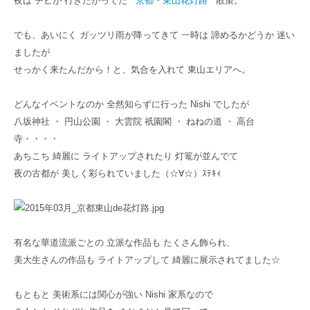
夜は チビが 行きたがってた “
京都・東山花灯路
” 散策。
でも、あいにく ガッツリ雨が降ってきて 一時は 諦めるかどうか 迷い
ましたが
せっかく来たんだから！と、気合を入れて 東山エリアへ。
どんなイベントなのか 全然知らずに行った Nishi でしたが
八坂神社 ・ 円山公園 ・ 大雲院 祇園閣 ・ ねねの道 ・ 高台
寺・・・・
あちこち 綺麗に ライトアップされたり 灯篭が並んでて
夜の古都が 美しく彩られていました（☆∀☆）ｽﾃｷｨ
有名な華道流派ごとの 立派な作品も たくさん飾られ、
美大生さんの作品も ライトアップして 綺麗に展示されてました☆
もともと 美術系には関心が強い Nishi 家系なので