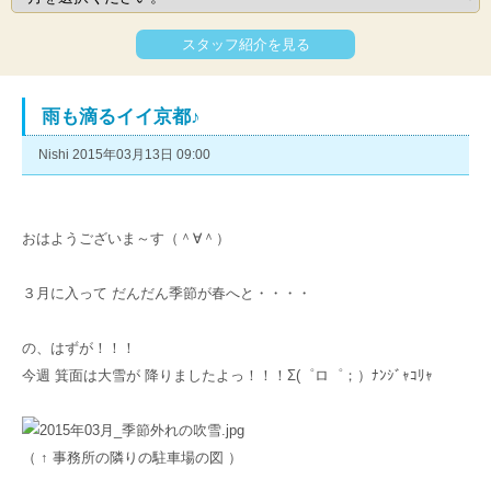
スタッフ紹介を見る
雨も滴るイイ京都♪
Nishi 2015年03月13日 09:00
おはようございま～す（＾∀＾）
３月に入って だんだん季節が春へと・・・・
の、はずが！！！
今週 箕面は大雪が 降りましたよっ！！！Σ(゜ロ゜；）ﾅﾝｼﾞｬｺﾘｬ
（ ↑ 事務所の隣りの駐車場の図 ）