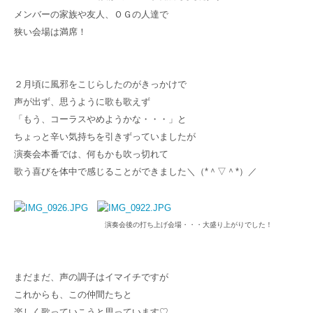
メンバーの家族や友人、ＯＧの人達で
狭い会場は満席！
２月頃に風邪をこじらしたのがきっかけで
声が出ず、思うように歌も歌えず
「もう、コーラスやめようかな・・・」と
ちょっと辛い気持ちを引きずっていましたが
演奏会本番では、何もかも吹っ切れて
歌う喜びを体中で感じることができました＼（*＾▽＾*）／
演奏会後の打ち上げ会場・・・大盛り上がりでした！
まだまだ、声の調子はイマイチですが
これからも、この仲間たちと
楽しく歌っていこうと思っています♡