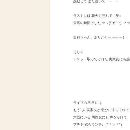
感動して また泣いて・・・・
ラストには 花火も見れて（笑）
最高の時間でした ☆ヾ(*´∀｀*）ノ
美和ちゃん、ありがとーーーー！！
そして
チケット取ってくれた 実家友にも感
ライブの 翌日には
もう1人 実家友が 遊びに来てくれて
大阪にいる 同郷友にも 声をかけて
プチ 同窓会ランチ♪（*＾▽＾*）