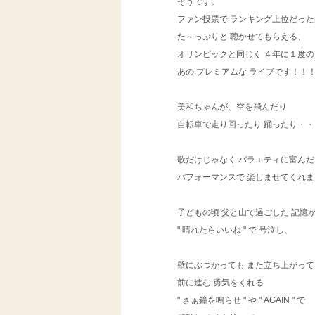
そうです。
ファン投票で ランキング上位だった
た～っぷりと 聴かせてもらえる、
オリンピックと同じく ４年に１度の
あの プレミアムな ライブです！！
美和ちゃんが、空を飛んだり
自転車で走り回ったり 踊ったり・・
歌だけじゃなく バラエティに富んだ
パフォーマンスで 楽しませてくれ
子どもの頃 父と山で過ごした 記憶
" 晴れたらいいね " で 号泣し、
壁にぶつかっても また立ち上がって
前に進む 勇気をくれる
" さぁ鐘を鳴らせ " や " AGAIN " で