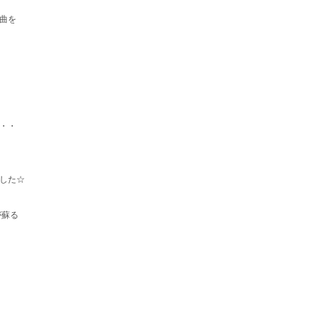
曲を
！
・・
ました☆
が蘇る