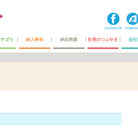
FACEBOOK
COMPA
カテゴリ
納入事例
納品実績
社長のつぶやき
会社
コーナー
ティ用品
テナンス
・玩具
最高級レベルのレザー
ホテル・レジャー施設
オリジナルデザイン
超一流の製造技術
カーディーラー
自動車関連会社
建築・住宅関連
空港・運輸関係
携帯ショップ
ガッチリ固定
全ての一覧
飲食店関係
小スペース
公的機関
医療機関
商業施設
その他
わたした
社長あ
メディ
登録
会社