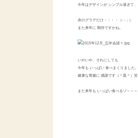
今年はデザインが シンプル過ぎて
赤のグラデだけ・・・・（- -；）
また来年に 期待ですかね。
いやいや、それにしても
今年も いっぱい 食べまくりました
健康な胃腸に 感謝です（＾皿＾）笑
また来年も いっぱい食べるゾ～～