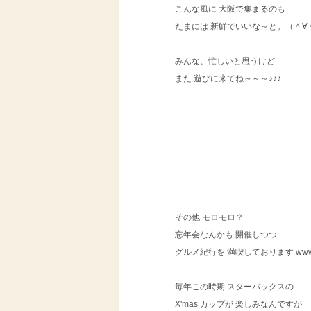
こんな風に 大阪で集まるのも
たまには 新鮮でいいな～と。（＾∀
みんな、忙しいと思うけど
また 遊びに来てね～～～♪♪♪
その他 モロモロ？
忘年会なんかも 開催しつつ
グルメ紀行を 満喫しております ww
毎年この時期 スターバックスの
X'mas カップが 楽しみなんですが