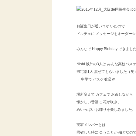
お誕生日が近いコが いたので
ドルチェに メッセージをオーダー☆
みんなで Happy Birthday できまし
Nishi 以外の3人は みんな高校バス
帰宅部1人 混ぜてもらいました（笑
→ 中学で バスケ引退 w
場所変えて カフェで お茶しながら
懐かしい昔話に 花が咲き、
めいっぱい お喋りを楽しみました。
実家メンバーとは
帰省した時に 会うことが 殆どなの