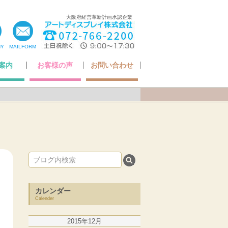
大阪府経営革新計画承認企業
NY
MAILFORM
案内
お客様の声
お問い合わせ
ちの想い
いさつ
ア掲載
・認定
概要
お客様の声
Q&A
アフターケアについて
納品までの流れ
お問い合わせ
カレンダー
Calender
2015年12月