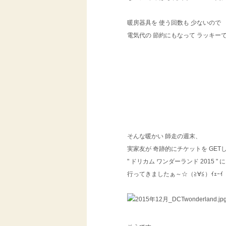
暖房器具を 使う回数も 少ないので
電気代の 節約にもなって ラッキーで
そんな暖かい 師走の週末、
実家友が 奇跡的にチケットを GET
" ドリカム ワンダーランド 2015 " に
行ってきましたぁ～☆（≧∀≦）ｲｪｰｲ