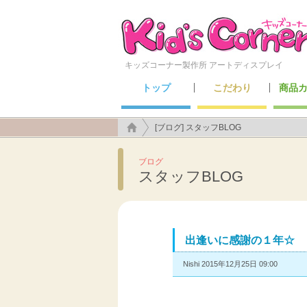
キッズコーナー製作所 アートディスプレイ
トップ
こだわり
商品
こんなところにも施工できます！
アートディスプレイのこだわり
キッズ
セーフ
メン
遊具
[ブログ] スタッフBLOG
ブログ
スタッフBLOG
出逢いに感謝の１年☆
Nishi 2015年12月25日 09:00