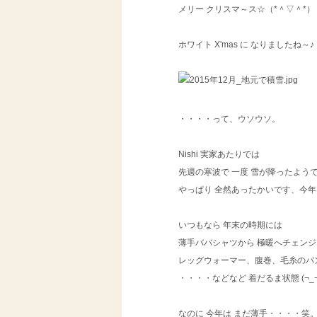
メリー クリスマ～ス☆（*＾▽＾*）
ホワイト X'mas に なりましたね～♪
・・・・って、ウソウソ。
Nishi 実家あたりでは
先週の寒波で 一度 雪が降ったよう
やっぱり 全然あったかいです、今年
いつもなら 年末の時期には
薄手ババシャツから 極暖へチェン
レッグウォーマー、腹巻、毛糸のパ
・・・・などなど 着だるま状態 (¬_¬
なのに 今年は まだ薄手・・・・笑