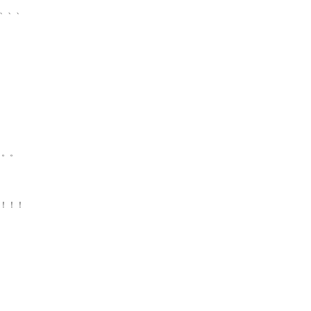
、、、、
。。。
～！！！