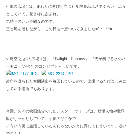
< 風の広場 >は、まわりにそびえ立つビル群を忘れさすくらい、広々
としていて、花と緑にあふれ、
気持ちのいい空間なのです。
空と風を感じながら、この日も一息ついてきました=*＾-＾*=
< 時空(とき)の広場 >は、『Twilight Fantasy』 "
光が奏でる水のハ
ーモニー"
が今年のコンセプトらしいです。
趣向を凝らした空間演出を毎回しているので、出掛けるたび楽しみに
している場所でもあります。
今回、久々の映画鑑賞でした。スター･ウォーズは、登場人物や世界
観がしっかりしていて、宇宙のどこかで、
そういう風に生活しているんじゃないかと錯覚してしまいます。凄い
です！！