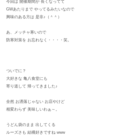
今回は 開催期間が 長くなってて
GWあたりまで やってるみたいなので
興味のある方は 是非♪（＾＾）
あ、メッチャ寒いので
防寒対策を お忘れなく・・・・笑。
ついでに？
大好きな 亀八食堂にも
寄り道して 帰ってきました♪
全然 お洒落じゃない お店やけど
相変わらず 美味しいわぁ～。
うどん袋のまま 出してくる
ルーズさも 結構好きですね www