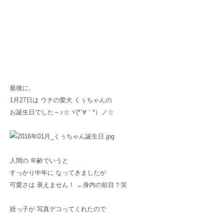
最後に、
1月27日は ウチの愛犬 くぅちゃんの
お誕生日でした～♪☆ヾ(*´∀｀*）ノ☆
人間の 年齢でいうと
すっかり中年に なってきましたが
可愛さは 衰えません！ ←身内の欲目？笑
姪っ子が 写真デコってくれたので