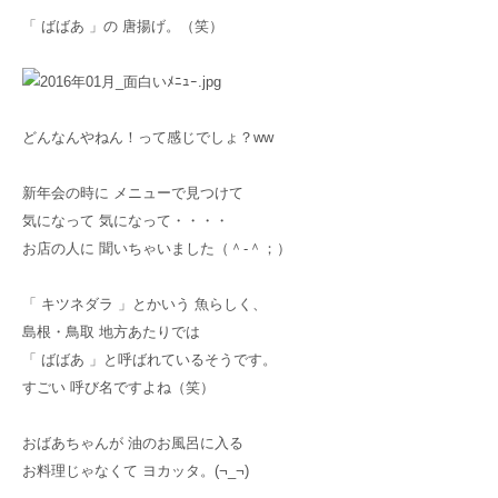
「 ばばあ 」の 唐揚げ。（笑）
どんなんやねん！って感じでしょ？ww
新年会の時に メニューで見つけて
気になって 気になって・・・・
お店の人に 聞いちゃいました（＾-＾；）
「 キツネダラ 」とかいう 魚らしく、
島根・鳥取 地方あたりでは
「 ばばあ 」と呼ばれているそうです。
すごい 呼び名ですよね（笑）
おばあちゃんが 油のお風呂に入る
お料理じゃなくて ヨカッタ。(¬_¬)