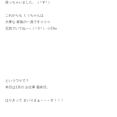
使っちゃいました。（＾∀＾）
これからも くぅちゃんは
大事な 家族の一員です☆☆☆
元気でいてね～♪（＾3＾）-☆Chu
というワケで？
本日は1月の お仕事 最終日。
はりきって まいりまぁ～～～す！！！