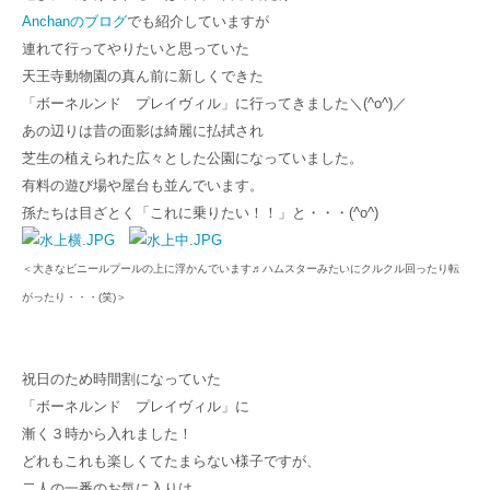
Anchanのブログ
でも紹介していますが
連れて行ってやりたいと思っていた
天王寺動物園の真ん前に新しくできた
「ボーネルンド プレイヴィル」に行ってきました＼(^o^)／
あの辺りは昔の面影は綺麗に払拭され
芝生の植えられた広々とした公園になっていました。
有料の遊び場や屋台も並んでいます。
孫たちは目ざとく「これに乗りたい！！」と・・・(^o^)
＜大きなビニールプールの上に浮かんでいます♬ハムスターみたいにクルクル回ったり転
がったり・・・(笑)＞
祝日のため時間割になっていた
「ボーネルンド プレイヴィル」に
漸く３時から入れました！
どれもこれも楽しくてたまらない様子ですが、
二人の一番のお気に入りは