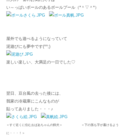
い～っぱいボールのあるボールプール（*＾▽＾*）
屋外
でも遊べるように
なっていて
泥遊びにも夢中です(^^;)
楽しい楽しい、大満足の一日でした♡
翌日、豆台風の去った後には、
我家の冷蔵庫にこんなものが
貼ってありました・・・♪
＜すぐ近くに住むおばあちゃんの飼犬＞ ＜下の孫も字が書けるよう
に・・・！＞