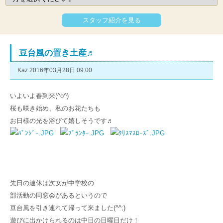
スタッフ紹介を見る
豆台風の置き土産♬
Kaz 2016年03月28日 09:00
いよいよ春到来(^o^)
桜も咲き始め、私のお花たちも
お日様の光を浴びて嬉しそうです♬
先日の連休は次女が中学校の
部活動の
同窓会があるというので
豆台風を引き連れて帰って来ました(^^;)
遊びに出かけられるのは中日の日曜日だけ！