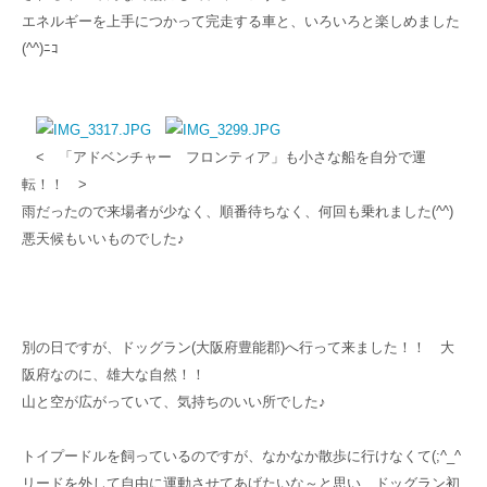
エネルギーを上手につかって完走する車と、いろいろと楽しめました
(^^)ﾆｺ
< 「アドベンチャー フロンティア」も小さな船を自分で運
転！！ >
雨だったので来場者が少なく、
順番待ちなく、何回も
乗れました(^^)
悪天候もいいものでした♪
別の日ですが、ドッグラン(大阪府豊能郡)へ行って来ました！！ 大
阪府なのに、雄大な自然！！
山と空が広がっていて、気持ちのいい所でした♪
トイプードルを飼っているのですが、なかなか散歩に行けなくて(;^_^
リードを外して自由に運動させてあげたいな～と思い、ドッグラン初