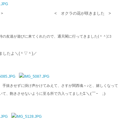
< オクラの花が咲きました >
の景色です >
の友達が遊びに来てくれたので、通天閣に行ってきました(＾＾)ﾆｺ
出来ましたよ＼(＾▽＾)／
、手抜きせずに掛け声かけてみえて、さすが関西魂～♪と、嬉しくなって
Σ＼(￣ｰ￣;)
いて、飽きさせないように至る所で力入ってました
 >