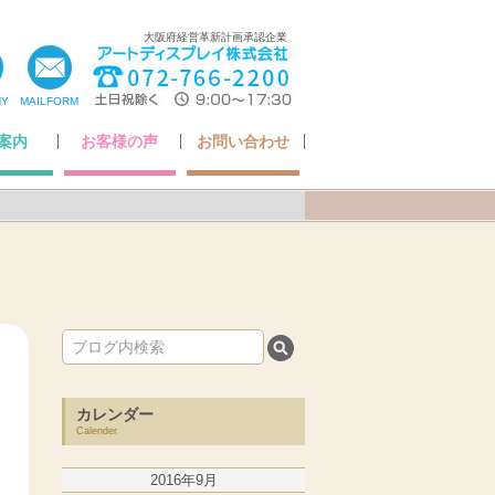
大阪府経営革新計画承認企業
NY
MAILFORM
案内
お客様の声
お問い合わせ
ちの想い
いさつ
ア掲載
・認定
概要
お客様の声
Q&A
アフターケアについて
納品までの流れ
お問い合わせ
カレンダー
Calender
2016年9月