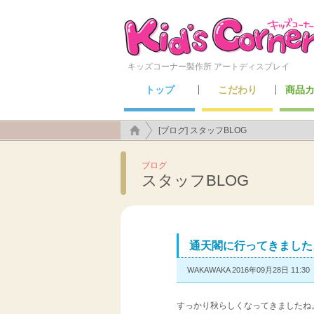
キッズコーナー製作所 アートディスプレイ
トップ
こだわり
商品
こんなところにも施工できます！
アートディスプレイのこだわり
キッズ
セーフ
メン
遊具
[ブログ] スタッフBLOG
ブログ
スタッフBLOG
通天閣に行ってきました
WAKAWAKA 2016年09月28日 11:30
すっかり秋らしくなってきましたね