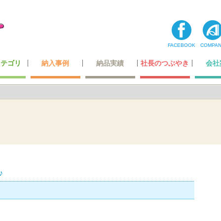
FACEBOOK
COMPA
カテゴリ
納入事例
納品実績
社長のつぶやき
会社
コーナー
ティ用品
テナンス
・玩具
最高級レベルのレザー
ホテル・レジャー施設
オリジナルデザイン
超一流の製造技術
カーディーラー
自動車関連会社
建築・住宅関連
空港・運輸関係
携帯ショップ
ガッチリ固定
全ての一覧
飲食店関係
小スペース
公的機関
医療機関
商業施設
その他
わたした
社長あ
メディ
登録
会社
♪
。