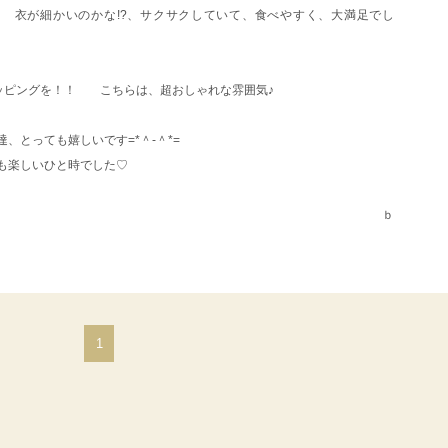
^)
衣が細かいのかな!?、サクサクしていて、食べやすく、大満足でし
ョッピングを！！ こちらは、超おしゃれな雰囲気♪
、とっても嬉しいです=*＾-＾*=
も楽しいひと時でした♡
ｂ
1