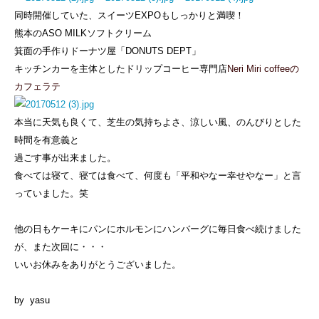
同時開催していた、スイーツEXPOもしっかりと満喫！
熊本のASO MILKソフトクリーム
箕面の手作りドーナツ屋「DONUTS DEPT」
キッチンカーを主体としたドリップコーヒー専門店
Neri Miri coffeeの
カフェラテ
本当に天気も良くて、芝生の気持ちよさ、涼しい風、のんびりとした
時間を有意義と
過ごす事が出来ました。
食べては寝て、寝ては食べて、何度も「平和やなー幸せやなー」と言
っていました。笑
他の日もケーキにパンにホルモンにハンバーグに毎日食べ続けました
が、また次回に・・・
いいお休みをありがとうございました。
by yasu