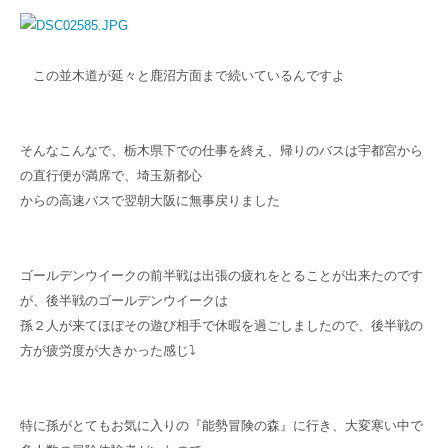
この並木道が延々と鹿沼方面まで続いているんですよ
そんなこんなで、栃木県下での仕事を終え、帰りのバスは宇都宮から
の直行便が満席で、埼玉新都心
からの高速バスで翌朝大阪に無事戻りました
ゴールデンウイークの前半戦は出張の疲れをとることが出来たのです
が、後半戦のゴールデンウイークは
孫２人が来てほぼその遊び相手で休暇を過ごしましたので、後半戦の
方が疲労度が大きかった感じ⤵
特に孫がとてもお気に入りの『能勢冒険の森』に行き、大変寒い中で