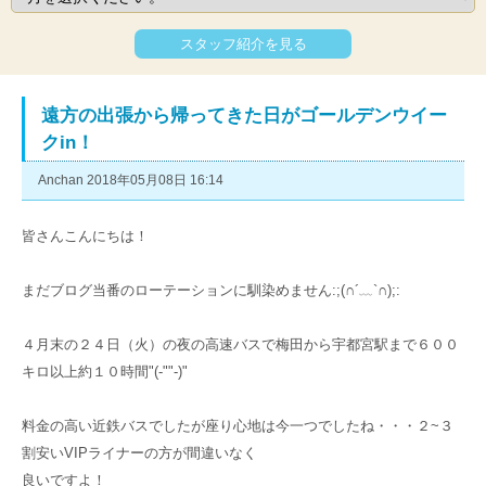
スタッフ紹介を見る
遠方の出張から帰ってきた日がゴールデンウイー
クin！
Anchan 2018年05月08日 16:14
皆さんこんにちは！
まだブログ当番のローテーションに馴染めません:;(∩´﹏`∩);:
４月末の２４日（火）の夜の高速バスで梅田から宇都宮駅まで６００
キロ以上約１０時間"(-""-)"
料金の高い近鉄バスでしたが座り心地は今一つでしたね・・・２~３
割安いVIPライナーの方が間違いなく
良いですよ！