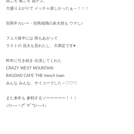
雨ニモ 風ニモ 負ケズ、
大盛り上がりで メッチャ楽しかったぁ～！！！
但馬牛カレー・但馬地鶏の炭火焼も ウマし♪
フェス後半には 雨もあがって
ラストの 花火も見れたし、大満足です♥
昨年に引き続き 出演してくれた
CRAZY WEST MOUNTAIN
BAGDAD CAFE THE trench town
みんな みんな、サイコーでした～♡♡♡
また来年も 参戦するゾーーーーー！！！
♪ｲｪ──ヽ(*ﾟ∀ﾟ*)ﾉ──ｲ♪