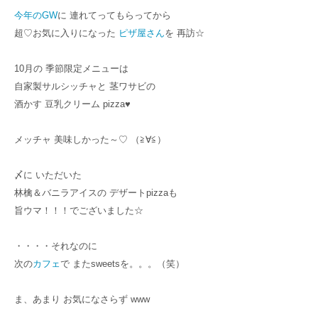
今年のGW
に 連れてってもらってから
超♡お気に入りになった
ピザ屋さん
を 再訪☆
10月の 季節限定メニューは
自家製サルシッチャと 茎ワサビの
酒かす 豆乳クリーム pizza♥
メッチャ 美味しかった～♡ （≧∀≦）
〆に いただいた
林檎＆バニラアイスの デザートpizzaも
旨ウマ！！！でございました☆
・・・・それなのに
次の
カフェ
で またsweetsを。。。（笑）
ま、あまり お気になさらず www