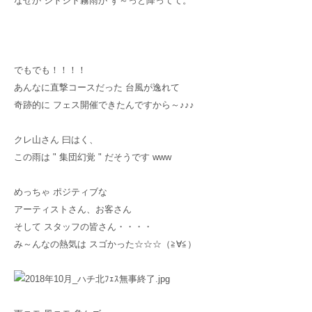
なぜか シトシト霧雨が ず～っと降ってて。
でもでも！！！！
あんなに直撃コースだった 台風が逸れて
奇跡的に フェス開催できたんですから～♪♪♪
クレ山さん 曰はく、
この雨は " 集団幻覚 " だそうです www
めっちゃ ポジティブな
アーティストさん、お客さん
そして スタッフの皆さん・・・・
み～んなの熱気は スゴかった☆☆☆（≧∀≦）