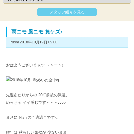
スタッフ紹介を見る
雨ニモ 風ニモ 負ケズ♪
Nishi 2018年10月19日 09:00
おはようございまぁす （＾ー＾）
先週あたりからの 20℃前後の気温、
めっちゃ イイ感じです～～～♪♪♪♪
まさに Nishiの " 適温 " です♡
昨年は 秋らしい気候が 少ないまま