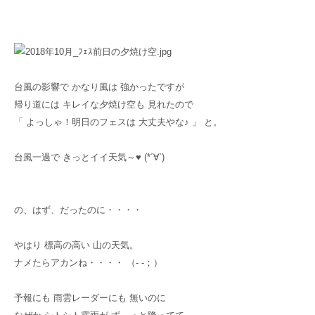
台風の影響で かなり風は 強かったですが
帰り道には キレイな夕焼け空も 見れたので
「 よっしゃ！明日のフェスは 大丈夫やな♪ 」 と。
台風一過で きっとイイ天気～♥ (*´∀`)
の、はず、だったのに・・・・
やはり 標高の高い 山の天気。
ナメたらアカンね・・・・ （- -；）
予報にも 雨雲レーダーにも 無いのに