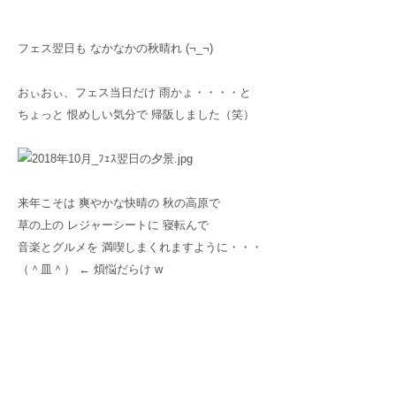
フェス翌日も なかなかの秋晴れ (¬_¬)
おぃおぃ、フェス当日だけ 雨かょ・・・・と
ちょっと 恨めしい気分で 帰阪しました（笑）
来年こそは 爽やかな快晴の 秋の高原で
草の上の レジャーシートに 寝転んで
音楽とグルメを 満喫しまくれますように・・・
（＾皿＾） ← 煩悩だらけ w