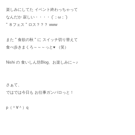
楽しみにしてた イベント終わっちゃって
なんだか 寂しい・・・・ (´；ω；`)
" ８フェス " ロス？？？ www
また " 食欲の秋 " に スイッチ切り替えて
食べ歩きまくろ～～～っと♥ （笑）
Nishi の 食いしん坊Blog、お楽しみに～♪
さぁて、
ではでは今日も お仕事ガンバロっと！
p（＾∀＾）q