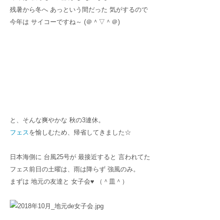
残暑から冬へ あっという間だった 気がするので
今年は サイコーですね～ (＠＾▽＾＠)
と、そんな爽やかな 秋の3連休。
フェス
を愉しむため、帰省してきました☆
日本海側に 台風25号が 最接近すると 言われてた
フェス前日の土曜は、雨は降らず 強風のみ。
まずは 地元の友達と 女子会♥ （＾皿＾）