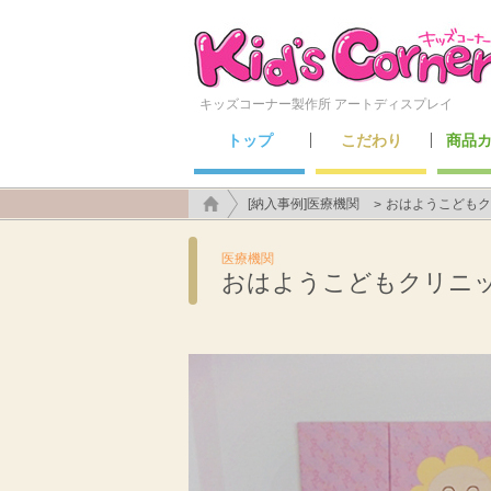
キッズコーナー製作所 アートディスプレイ
トップ
こだわり
商品
こんなところにも施工できます！
アートディスプレイのこだわり
キッズ
セーフ
メン
遊具
[納入事例]医療機関
おはようこどもク
医療機関
おはようこどもクリニッ