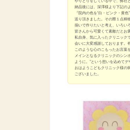
やりとりをしている中で、弊社と
納品後には、深澤様より下記の
『院内の色を“白・ピンク・黄色
送り頂きました。その際１点柄
揃いで作りたいと考え、いろい
皆さんから可愛くて素敵だとお褒
私自身、気に入ったクリニック
会いに大変感謝しております。
このような心のこもったお言葉
メインとなるクリニックのシン
ように。”という想いを込めてデ
おはようこどもクリニック様の
ございました。