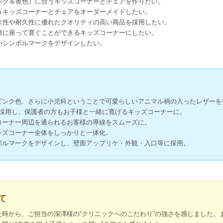
ンク＆黄色）に合うキッズコーナーとチェアを作りたい。
うキッズコーナーとチェアをオーダーメイドしたい。
ス性や耐久性に優れたクオリティの高い商品を採用したい。
緒に座って寛ぐことができるキッズコーナーにしたい。
いシンボルマークをデザインしたい。
ピンク色、さらに小児科ということで可愛らしいアニマル柄の入ったレザーを
を採用し、保護者の方もお子様と一緒に寛げるキッズコーナーに。
コーナー周辺を通られるお客様の導線をスムーズに。
ッズコーナー全体をしっかりと一体化。
ボルマークをデザインし、壁面アップリケ・外観・入口等に採用。
て
時から、ご担当の深澤様の“クリニックへのこだわり”の強さを感じました。