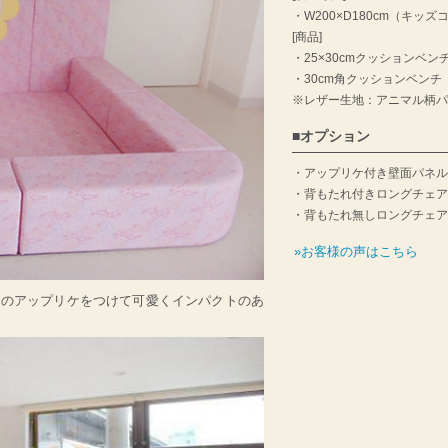
W200×D180cm（キッ
[商品]
25×30cmクッションベン
30cm角クッションベンチ
※レザー生地：アニマル柄
オプション
アップリケ付き壁面パネル
背もたれ付きロングチェア W1
背もたれ無しロングチェア W1
»お客様の声はこちら
クのアップリケをつけて可愛くインパクトのあ