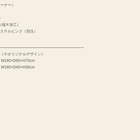
ズコーナー）
チ
（端Ｒ加工）
パステルピンク（別注）
（※オリジナルデザイン）
80×D60×H70cm
80×D40×H38cm