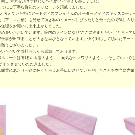
同じ“未来を担う子供たちへの想い”の強さも感じました。
ようにご丁寧な御礼のメッセージを頂戴しました。
”と考えていた折にアートディスプレイさんのオーダーメイドのキッズコーナ
物（アニマル柄）も見せて頂き私のイメージにぴったりと合ったので気に入り
ろ無理をお願いし出来上がりました。
めをいただいています。院内のメインになり“ここに泊まりたい！”と言って
で仕事が出来ることが大きな喜びとなっています。快く対応して頂いたアート
有難うございました。』
をいただいて弊社も心から感激しております。
ボルマークは“明るい太陽のように、元気なヒマワリのように、そしていつで
ザインさせていただきました。
御開業にあたり一緒に色々と考えお手伝いさせていただけたことを本当に光栄