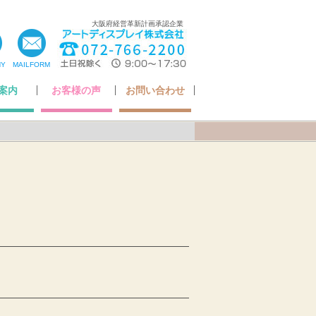
大阪府経営革新計画承認企業
NY
MAILFORM
案内
お客様の声
お問い合わせ
ちの想い
いさつ
ア掲載
・認定
概要
お客様の声
Q&A
アフターケアについて
納品までの流れ
お問い合わせ