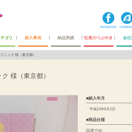
FACEBOOK
COMPA
カテゴリ
納入事例
納品実績
社長のつぶやき
会社
コーナー
ティ用品
テナンス
・玩具
最高級レベルのレザー
ホテル・レジャー施設
オリジナルデザイン
超一流の製造技術
カーディーラー
自動車関連会社
建築・住宅関連
空港・運輸関係
携帯ショップ
ガッチリ固定
全ての一覧
飲食店関係
小スペース
公的機関
医療機関
商業施設
その他
わたした
社長あ
メディ
登録
会社
リニック 様（東京都）
ク 様（東京都）
納入年月
平成23年8月2日
商品仕様
[設置寸法]