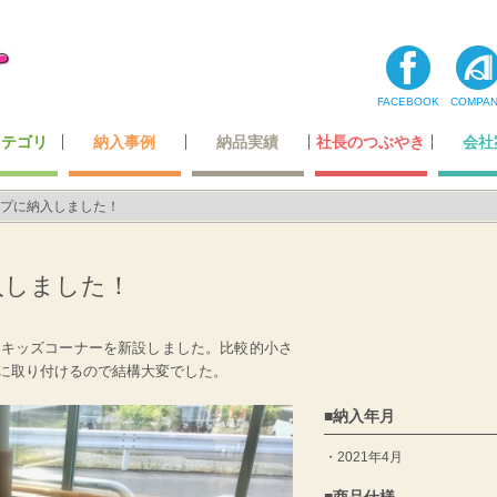
FACEBOOK
COMPA
カテゴリ
納入事例
納品実績
社長のつぶやき
会社
コーナー
ティ用品
テナンス
・玩具
最高級レベルのレザー
ホテル・レジャー施設
オリジナルデザイン
超一流の製造技術
カーディーラー
自動車関連会社
建築・住宅関連
空港・運輸関係
携帯ショップ
ガッチリ固定
全ての一覧
飲食店関係
小スペース
公的機関
医療機関
商業施設
その他
わたした
社長あ
メディ
登録
会社
プに納入しました！
入しました！
にキッズコーナーを新設しました。比較的小さ
に取り付けるので結構大変でした。
納入年月
2021年4月