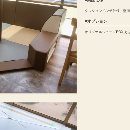
商品仕様
クッションベンチ仕様、壁面
オプション
オリジナルシューズBOX,え
。