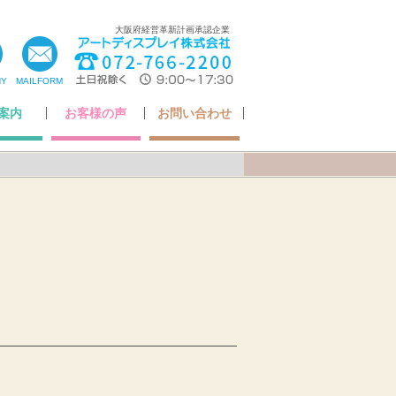
大阪府経営革新計画承認企業
NY
MAILFORM
案内
お客様の声
お問い合わせ
ちの想い
いさつ
ア掲載
・認定
概要
お客様の声
Q&A
アフターケアについて
納品までの流れ
お問い合わせ