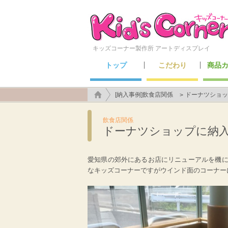
キッズコーナー製作所 アートディスプレイ
トップ
こだわり
商品
こんなところにも施工できます！
アートディスプレイのこだわり
キッズ
セーフ
メン
遊具
[納入事例]飲食店関係
ドーナツショッ
飲食店関係
ドーナツショップに納
愛知県の郊外にあるお店にリニューアルを機
なキッズコーナーですがウインド面のコーナー