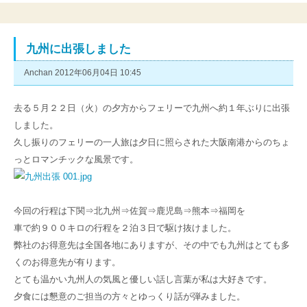
九州に出張しました
Anchan 2012年06月04日 10:45
去る５月２２日（火）の夕方からフェリーで九州へ約１年ぶりに出張
しました。
久し振りのフェリーの一人旅は夕日に照らされた大阪南港からのちょ
っとロマンチックな風景です。
今回の行程は下関⇒北九州⇒佐賀⇒鹿児島⇒熊本⇒福岡を
車で約９００キロの行程を２泊３日で駆け抜けました。
弊社のお得意先は全国各地にありますが、その中でも九州はとても多
くのお得意先が有ります。
とても温かい九州人の気風と優しい話し言葉が私は大好きです。
夕食には懇意のご担当の方々とゆっくり話が弾みました。