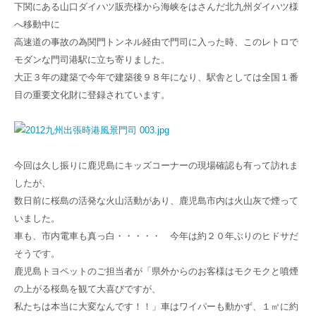
下関にある山口ダイハツ販売様から海峡をはさんだ北九州ダイハツ様
へ移動中に
高速道の事故の為関門トンネル経由で門司に入った時、このレトロで
モダンな門司港駅に立ち寄りました。
大正３年の建築で今年で建築後９８年になり、駅舎としては全国１番
目の重要文化財に登録されています。
今回は久し振りに鹿児島にキッズコーナーの現場確認も有って訪れま
したが、
数日前に桜島の活発な火山活動があり、鹿児島市内は火山灰で煙って
いました。
車も、市内電車も真っ白・・・・・ 今年は約２０年ぶりのヒドサだ
そうです。
鹿児島トヨペットのご担当者が「県外からのお客様はモクモクと噴煙
の上がる桜島を観て大喜びですが、
私たちは本当に大変なんです！！」車はワイパーも動かず、１㎡に約