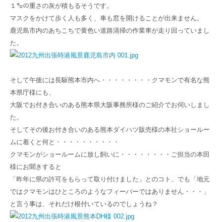
１㌔の重さの灰が積もるそうです。
マスクをかけて歩く人も多く、車も窓を開けることが出来ません。
鹿児島市内のあちこちで黄色い道路清掃の作業車が走り回っていまし
た。
そして午後には長駆熊本市内へ・・・・・・・・クマモンで有名な熊
本県庁様にも、
大阪でお付き合いのある熊本県大阪事務所様のご紹介でお伺いしまし
た。
そしてその後お付き合いのある熊本ダイハツ販売様の本社ショールー
ムに着くと何と・・・・・・・・・・
クマモンがショールームに放し飼いに・・・・・・・・ご担当の本田
様にお聞きすると
「昨年に県の許可をもらって取り付けました」とのコト、でも「地元
ではクマモンはひところのようなフィーバーではありません・・・」
と言う事は、それだけ根付いているのでしょうね？