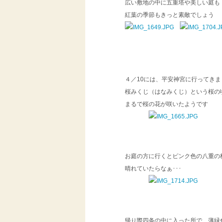
広い敷地の中に五重塔や美しい庭も
紅葉の季節もきっと素敵でしょう
４／10には、平安神宮に行ってきま
桜みくじ（はなみくじ）という桜の
まるで桜の花が咲いたようです
お庭の方に行くとピンク色の八重の
晴れていたらなぁ･･･
帰り際四条の中に入った所で、薄緑