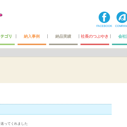
FACEBOOK
COMPA
カテゴリ
納入事例
納品実績
社長のつぶやき
会社
コーナー
ティ用品
テナンス
・玩具
最高級レベルのレザー
ホテル・レジャー施設
オリジナルデザイン
超一流の製造技術
カーディーラー
自動車関連会社
建築・住宅関連
空港・運輸関係
携帯ショップ
ガッチリ固定
全ての一覧
飲食店関係
小スペース
公的機関
医療機関
商業施設
その他
わたした
社長あ
メディ
登録
会社
ﾄﾞを送ってくれました