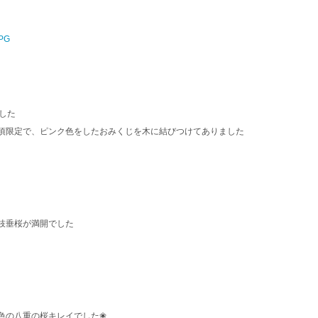
した
頃限定で、ピンク色をしたおみくじを木に結びつけてありました
枝垂桜が満開でした
色の八重の桜キレイでした❀