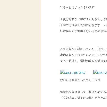
皆さんおはようございます
天災は忘れない頃にまた起きてしま
来週には仕事で九州に行きます そ
経験値から予測出来ないほどの余震
さて以前から計画していた、信州ミ
家内が前から行きたいと言っていた
でも一足遅く、満開の盛りを過ぎて
数日前は綺麗だったでしょう
気持ちを取り直して、桜はだめでも
『昼神温泉』近くに花桃の名所があ