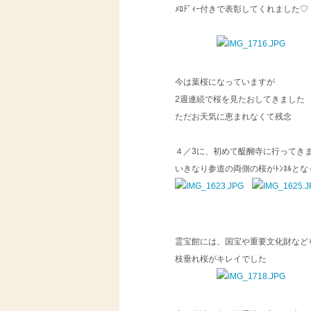
ﾒﾛﾃﾞｨｰ付きで表彰してくれました♡
今は葉桜になっていますが
2週連続で桜を見たおしてきました
ただお天気に恵まれなくて残念
４／3に、初めて醍醐寺に行ってき
いきなり参道の両側の桜がﾄﾝﾈﾙと
霊宝館には、国宝や重要文化財など
枝垂れ桜がキレイでした