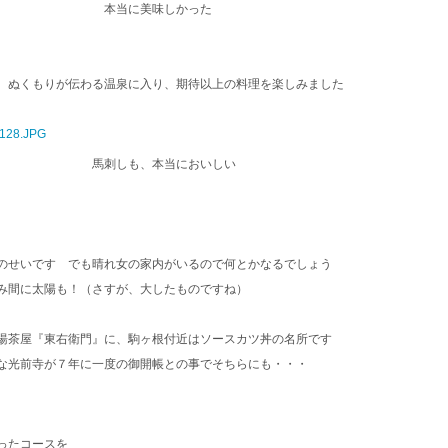
本当に美味しかった
、ぬくもりが伝わる温泉に入り、期待以上の料理を楽しみました
 馬刺しも、本当においしい
のせいです でも晴れ女の家内がいるので何とかなるでしょう
み間に太陽も！（さすが、大したものですね）
湯茶屋『東右衛門』に、駒ヶ根付近はソースカツ丼の名所です
な光前寺が７年に一度の御開帳との事でそちらにも・・・
コースを