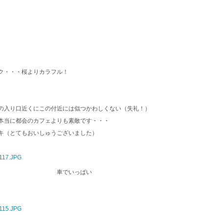
・・桜よりカラフル！
の入り口近くにこの付近には似つかわしくない（失礼！）
本当に都会のカフェよりも素敵です・・・
キ（とてもおいしゅうございました）
 車でいっぱい