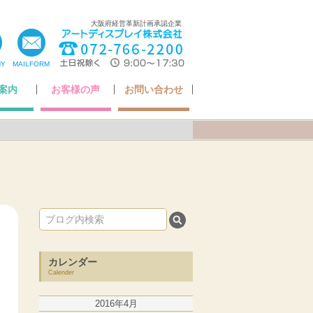
大阪府経営革新計画承認企業
NY
MAILFORM
案内
お客様の声
お問い合わせ
ちの想い
いさつ
ア掲載
・認定
概要
お客様の声
Q&A
アフターケアについて
納品までの流れ
お問い合わせ
カレンダー
Calender
2016年4月