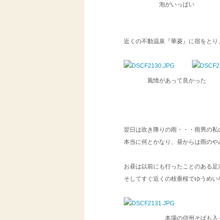
泡がいっぱい 
近くの不動温泉『華菱』に宿をとり
風情があって良かった
翌日は吹き降りの雨・・・雨男の私
本当に何とかなり、昼からは雨のや
お昼は以前にも行ったことのある足
そしてすぐ近くの枝垂桜でゆうめい
本場の信州そばも入った