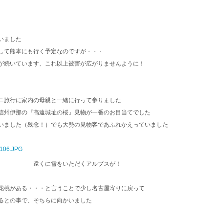
いました
して熊本にも行く予定なのですが・・・
が続いています、これ以上被害が広がりませんように！
ニ旅行に家内の母親と一緒に行って参りました
信州伊那の『高遠城址の桜』見物が一番のお目当てでした
いました（残念！）でも大勢の見物客であふれかえっていました
ね 遠くに雪をいただくアルプスが！
花桃がある・・・と言うことで少し名古屋寄りに戻って
るとの事で、そちらに向かいました