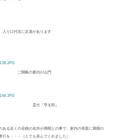
、入り口付近に足湯があります
！ ご開帳の案内が山門
 霊犬『早太郎』
のある近くの花桃の名所が満開との事で、家内の母親に満開の
孝行を・・・（とても喜んでくれました）