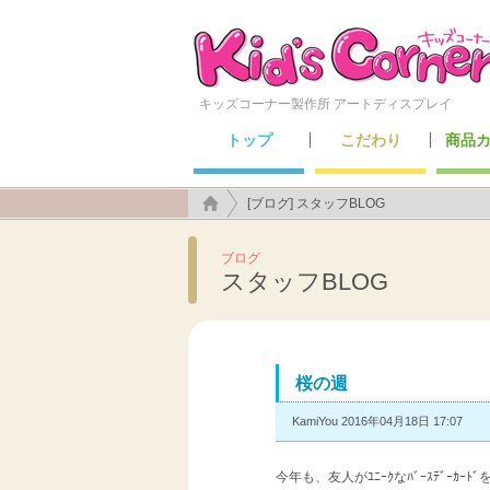
キッズコーナー製作所 アートディスプレイ
トップ
こだわり
商品
こんなところにも施工できます！
アートディスプレイのこだわり
キッズ
セーフ
メン
遊具
[ブログ] スタッフBLOG
ブログ
スタッフBLOG
桜の週
KamiYou 2016年04月18日 17:07
今年も、友人がﾕﾆｰｸなﾊﾞｰｽﾃﾞｰｶｰ