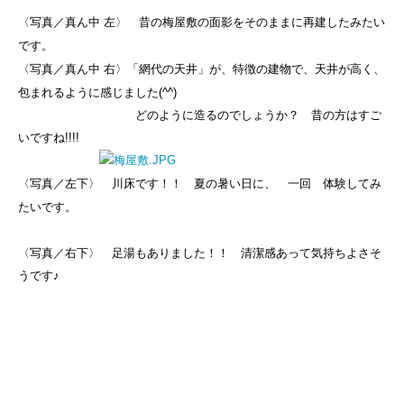
〈写真／真ん中 左〉 昔の
梅屋敷の面影をそのままに再建したみたい
です。
〈写真／真ん中 右〉
「網代の天井」
が、特徴の建物で、天井が高く、
包まれるように感じました(^^)
どのように造るのでしょうか？ 昔の方はすご
いですね!!!!
〈
写真／左下〉 川床です！！ 夏の暑い日に、 一回 体験してみ
たいです。
〈写真／右下〉 足湯もありました！！ 清潔感あって気持ちよさそ
うです♪