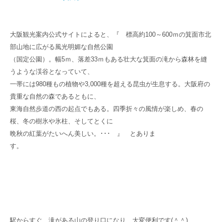
大阪観光案内公式サイトによると、
『 標高約100～600ｍの箕面市北
部山地に広がる風光明媚な自然公園
（国定公園）。幅5ｍ、落差33ｍもある壮大な箕面の滝から森林を縫
うような渓谷となっていて、
一帯には980種もの植物や3,000種を超える昆虫が生息する。大阪府の
貴重な自然の森であるともに、
東海自然歩道の西の起点でもある。四季折々の風情が楽しめ、春の
桜、冬の樹氷や氷柱、そしてとくに
晩秋の紅葉がたいへん美しい。･･･ 』 とありま
す。
駅からすぐ、滝がある山の登り口になり、大変便利です(＾＾)