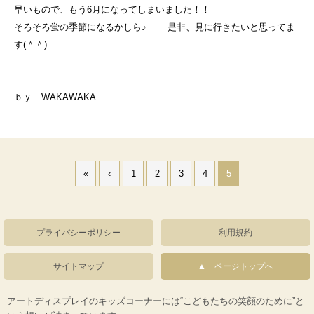
早いもので、もう6月になってしまいました！！
そろそろ蛍の季節になるかしら♪ 是非、見に行きたいと思ってま
す(＾＾)
ｂｙ WAKAWAKA
«
‹
1
2
3
4
5
プライバシーポリシー
利用規約
サイトマップ
ページトップへ
アートディスプレイのキッズコーナーには“こどもたちの笑顔のために”と