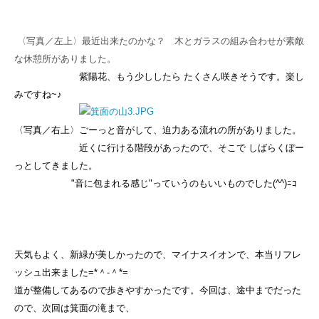
〈写真／左上〉最近出来たのかな？ 木とガラスの組み合わせが素敵
な休憩所がありました。
紫陽花、もう少ししたら たくさん咲きそうです。楽し
みですね~♪
〈写真／右上〉
ごーっと音がして、迫力ある流れの所がありました。
近くに行ける階段があったので、そこで
しばらくぼー
っとしてきました。
"音に包まれる感じ
"
っていうのもいいものでした(^^)ﾆｺ
天気もよく、新緑が美しかったので、マイナスイオンで、本当リフレ
ッシュ出来ました=*＾-＾*=
道が整備してあるので歩きやすかったです。今回は、途中までだった
ので、次回は箕面の滝まで、