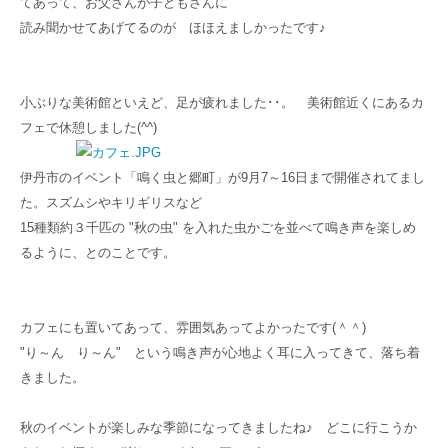
てあって、お父さんが子どもさんに
読み聞かせてあげてるのが ほほえましかったです♪
小ぶりな美術館といえど、足が疲れました･･。
美術館近くにあるカ
フェで休憩しました(^^)
伊丹市のイベント「鳴く虫と郷町」が9月7～16日まで開催されてまし
た。スズムシやキリギリスなど
15種類約３千匹の "秋の虫" を入れた虫かごを並べて鳴き声を楽しめ
るように、とのことです。
カフェにも置いてあって、雰囲気あってよかったです(＾＾)
"り～ん り～ん" という鳴き声が心地よく耳に入ってきて、落ち着
きました。
秋のイベントが楽しみな季節になってきましたね♪ どこに行こうか