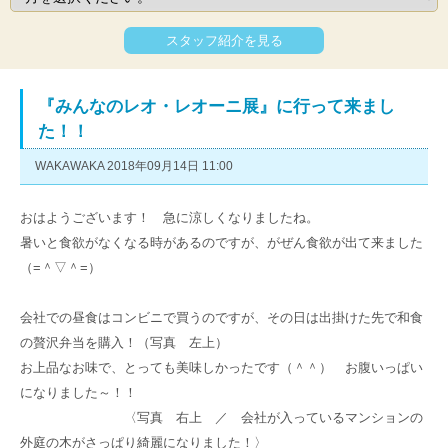
スタッフ紹介を見る
『みんなのレオ・レオーニ展』に行って来まし
た！！
WAKAWAKA 2018年09月14日 11:00
おはようございます！ 急に涼しくなりましたね。
暑いと食欲がなくなる時があるのですが、がぜん食欲が出て来ました
（=＾▽＾=）
会社での昼食は
コンビニで買うのですが、その日は出掛けた先で和食
の贅沢弁当を購入！（写真 左上）
お上品なお味で、とっても美味しかったです
（＾＾） お腹いっぱい
になりました～！！
〈写真 右上 ／ 会社が入っているマンションの
外庭の木がさっぱり綺麗になりました！〉