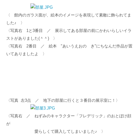
〈 館内のガラス面が、絵本のイメージを表現して素敵に飾られてま
した♪ 〉
〈写真右 1と3番目 ／ 展示してある部屋の前にかわいらしいイラ
ストがありました(＾＾) 〉
〈
写真右 2番目
／ 絵本 "あいうえおの き"にちなんだ作品が置
いてありましたよ
〉
〈写真 左3点
／
地下の部屋に行くと３番目の展示室に！〉
〈写真右
／ ねずみのキャラクター
「
フレデリック
」
のおとぼけ顔
が
愛らしくて購入してしまいました♪ 〉