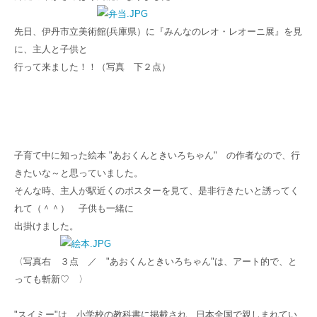
先日、伊丹市立美術館(兵庫県）に『みんなのレオ・レオーニ展
』を見
に、主人と子供と
行って来ました！！
（写真 下２点）
子育て中に知った絵本 "あおくんときいろちゃん" の作者なので、行
きたいな～と
思っていました。
そんな時、主人が駅近くのポスターを見て、是非行きたいと誘ってく
れて（＾＾）
子供も一緒に
出掛けました。
〈写真右 ３点 ／ "あおくんときいろちゃん"は、アート的で、と
っても斬新♡ 〉
"スイミー"は、小学校の教科書に掲載され、日本全国で親しまれてい