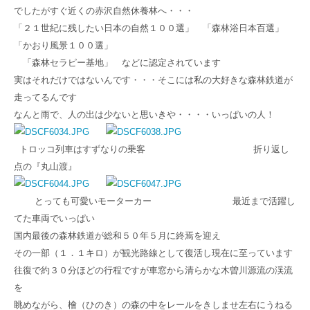
でしたがすぐ近くの赤沢自然休養林へ・・・
「２１世紀に残したい日本の自然１００選」 「森林浴日本百選」
「かおり風景１００選」
「森林セラピー基地」 などに認定されています
実はそれだけではないんです・・・そこには私の大好きな森林鉄道が
走ってるんです
なんと雨で、人の出は少ないと思いきや・・・・いっぱいの人！
トロッコ列車はすずなりの乗客 折り返し
点の『丸山渡』
とっても可愛いモーターカー 最近まで活躍し
てた車両でいっぱい
国内最後の森林鉄道が総和５０年５月に終焉を迎え
その一部（１．１キロ）が観光路線として復活し現在に至っています
往復で約３０分ほどの行程ですが車窓から清らかな木曽川源流の渓流
を
眺めながら、檜（ひのき）の森の中をレールをきしませ左右にうねる