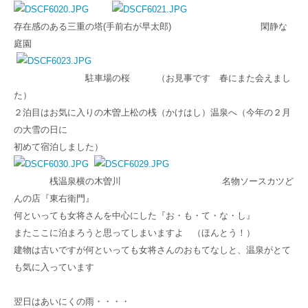
存在感のある三重の塔(手前右が早太郎) 閑静な
庭園
駐車場の桜 （お見事です 春にまた会えまし
た）
２泊目はお気に入りの木曽上松の桟（かけはし）温泉へ（今年の２月
の大雪の日に
初めて宿泊しました）
桟温泉横の木曽川 名物ソースカツど
んの店『東右衛門』
何といっても女将さんを中心にした『お・も・て・な・し』
またここに泊まろうと思ってしまいますよ （ほんとう！）
建物は古いですが何といっても女将さんのおもてなしと、温泉がとて
も気に入っています
翌日はあいにくの雨・・・・