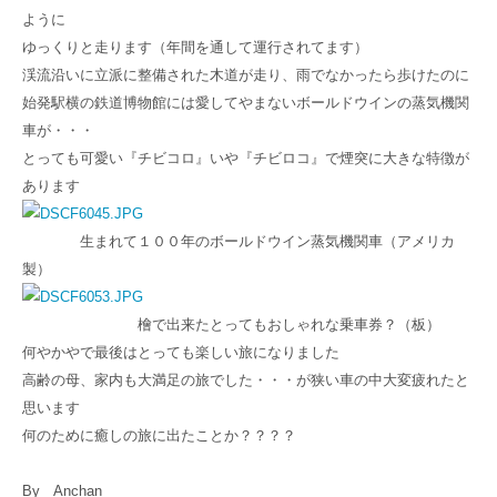
ように
ゆっくりと走ります（年間を通して運行されてます）
渓流沿いに立派に整備された木道が走り、雨でなかったら歩けたのに
始発駅横の鉄道博物館には愛してやまないボールドウインの蒸気機関
車が・・・
とっても可愛い『チビコロ』いや『チビロコ』で煙突に大きな特徴が
あります
生まれて１００年のボールドウイン蒸気機関車（アメリカ
製）
檜で出来たとってもおしゃれな乗車券？（板）
何やかやで最後はとっても楽しい旅になりました
高齢の母、家内も大満足の旅でした・・・が狭い車の中大変疲れたと
思います
何のために癒しの旅に出たことか？？？？
By Anchan