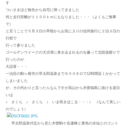
す
ついさきほど旅先から自宅に帰ってきました
何と走行距離が１１００ｋｍにもなりました・・・（よくもご無事
で）
と言うことで５月３日の早朝からお気に入りの信州旅行に２泊３日の
行程で
行って参りました
ゴールデンウイークの大渋滞に巻き込まれるのを嫌って北陸道廻りで
行ったのが
大誤算・・・
一泊目の駒ヶ根市の早太郎温泉まで６００キロで12時間近くかかって
しまいました
が、その代わりと言ったらなんですが高山から木曽福島に抜ける道沿
いは
♪ さくら ♪ さくら ♪ いま咲きほこる・・・♪ （なんて美しい
のでしょう）
早太郎温泉付近から見た木曽駒ケ岳連峰と黄色の水仙とのコント