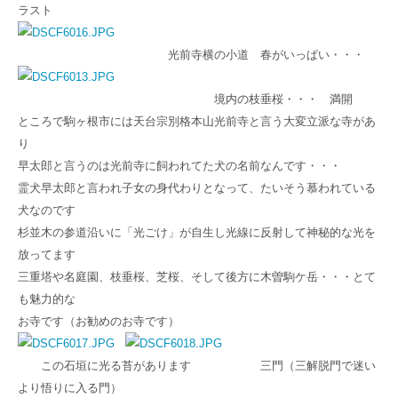
ラスト
光前寺横の小道 春がいっぱい・・・
境内の枝垂桜・・・ 満開
ところで駒ヶ根市には天台宗別格本山光前寺と言う大変立派な寺があ
り
早太郎と言うのは光前寺に飼われてた犬の名前なんです・・・
霊犬早太郎と言われ子女の身代わりとなって、たいそう慕われている
犬なのです
杉並木の参道沿いに「光ごけ」が自生し光線に反射して神秘的な光を
放ってます
三重塔や名庭園、枝垂桜、芝桜、そして後方に木曽駒ケ岳・・・とて
も魅力的な
お寺です（お勧めのお寺です）
この石垣に光る苔があります 三門（三解脱門で迷い
より悟りに入る門）