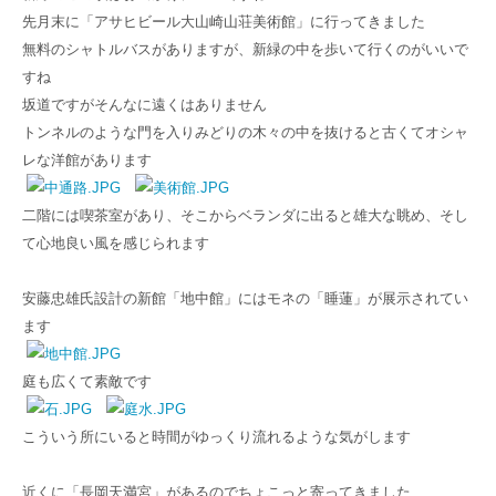
先月末に「アサヒビール大山崎山荘美術館」に行ってきました
無料のシャトルバスがありますが、新緑の中を歩いて行くのがいいで
すね
坂道ですがそんなに遠くはありません
トンネルのような門を入りみどりの木々の中を抜けると古くてオシャ
レな洋館があります
二階には喫茶室があり、そこからベランダに出ると雄大な眺め、そし
て心地良い風を感じられます
安藤忠雄氏設計の新館「地中館」にはモネの「睡蓮」が展示されてい
ます
庭も広くて素敵です
こういう所にいると時間がゆっくり流れるような気がします
近くに「長岡天満宮」があるのでちょこっと寄ってきました