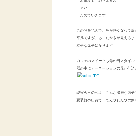
お金がもうありません
また
ためていきます
この詩を読んで、胸が熱くなって涙
平凡ですが、あったかさが見えるよ
幸せな気分になります
カフェのスイーツも母の日スタイル
器の中にカーネーションの花が仕込
現実今日の私は、こんな優雅な気分
夏装飾の出荷で、てんやわんやの祭
by Kam