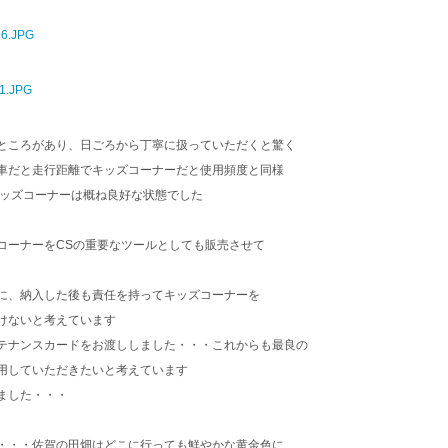
ところがあり、日ごろから丁寧に扱っていただくと驚く
車だと走行距離でキッズコーナーだと使用頻度と同様
キッズコーナーは概ね良好な状態でした
コーナーをCSの重要なツールとしても販売させて
に、納入した後も責任を持ってキッズコーナーを
けないと考えています
テナンスカードをお渡ししました・・・これからも最良の
用していただきたいと考えています
ました・・・
・・・佐賀の田畑はどこに行っても鮮やかな黄金色に