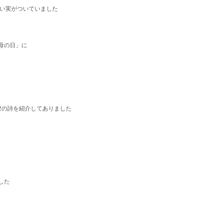
愛い実がついていました
母の日」に
小2の詩を紹介してありました
した