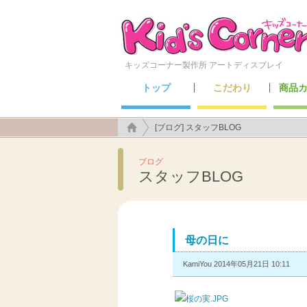
キッズコーナー製作所 アートディスプレイ
トップ
こだわり
商品
こんなところにも施工できます！
アートディスプレイのこだわり
キッズ
セーフ
メン
遊具
[ブログ] スタッフBLOG
ブログ
スタッフBLOG
母の日に
KamiYou 2014年05月21日 10:11