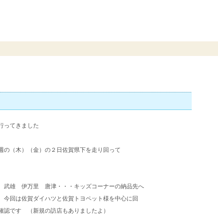
ぁ～
行ってきました
週の（木）（金）の２日佐賀県下を走り回って
 武雄 伊万里 唐津・・・キッズコーナーの納品先へ
 今回は佐賀ダイハツと佐賀トヨペット様を中心に回
確認です （新規の訪店もありましたよ）