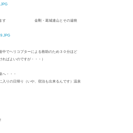
く見えます 金剛・葛城連山とその遠映
途中でヘリコプターによる救助のため３０分ほど
ければよいのですが・・・）
泉へ・・・
に入りの日帰り（いや、宿泊も出来るんです）温泉
！