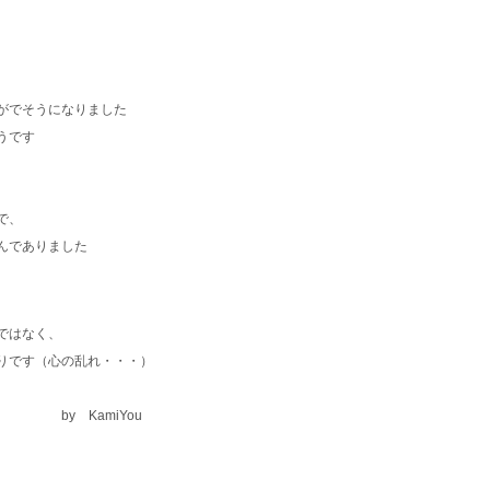
がでそうになりました
うです
で、
んでありました
ではなく、
りです（心の乱れ・・・）
iYou