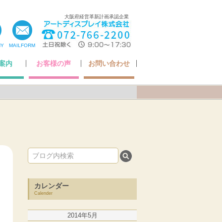
大阪府経営革新計画承認企業
NY
MAILFORM
案内
お客様の声
お問い合わせ
ちの想い
いさつ
ア掲載
・認定
概要
お客様の声
Q&A
アフターケアについて
納品までの流れ
お問い合わせ
カレンダー
Calender
2014年5月