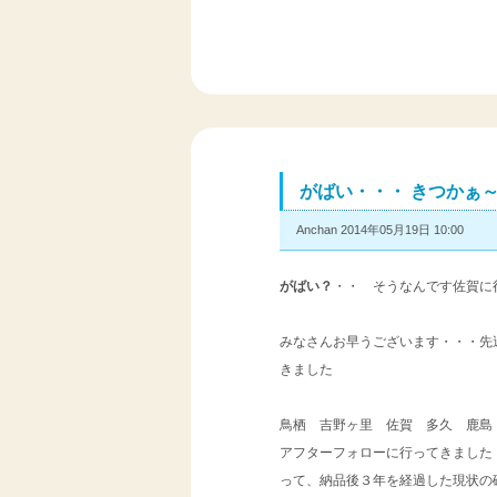
がばい・・・ きつか
Anchan 2014年05月19日 10:00
がばい？
・・ そうなんです佐賀に
みなさんお早うございます・・・先
きました
鳥栖 吉野ヶ里 佐賀 多久 鹿島
アフターフォローに行ってきました
って、納品後３年を経過した現状の