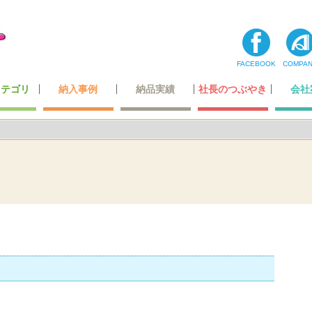
FACEBOOK
COMPA
カテゴリ
納入事例
納品実績
社長のつぶやき
会社
コーナー
ティ用品
テナンス
・玩具
最高級レベルのレザー
ホテル・レジャー施設
オリジナルデザイン
超一流の製造技術
カーディーラー
自動車関連会社
建築・住宅関連
空港・運輸関係
携帯ショップ
ガッチリ固定
全ての一覧
飲食店関係
小スペース
公的機関
医療機関
商業施設
その他
わたした
社長あ
メディ
登録
会社