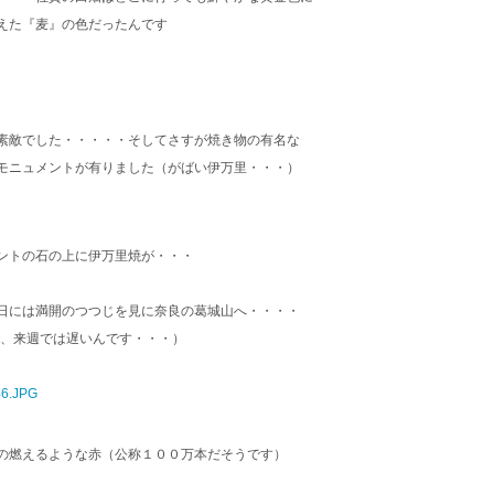
えた『麦』の色だったんです
素敵でした・・・・・そしてさすが焼き物の有名な
モニュメントが有りました（がばい伊万里・・・）
石の上に伊万里焼が・・・
日には満開のつつじを見に奈良の葛城山へ・・・・
で、来週では遅いんです・・・）
の燃えるような赤（公称１００万本だそうです）