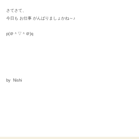
さてさて、
今日も お仕事 がんばりましょかね～♪
p(＠＾▽＾＠)q
by Nishi