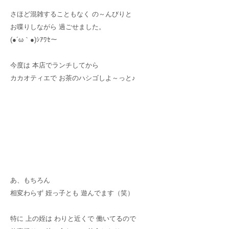
さほど混雑することもなく の～んびりと
お喋りしながら 過ごせました。
(●´ω｀●)ｼｱﾜｾ～
今度は 本店でランチしてから
カカオティエで お茶のハシゴしよ～っと♪
あ、もちろん
相変わらず 姪っ子とも 遊んでます（笑）
特に 上の姪は わりと近くで 働いてるので