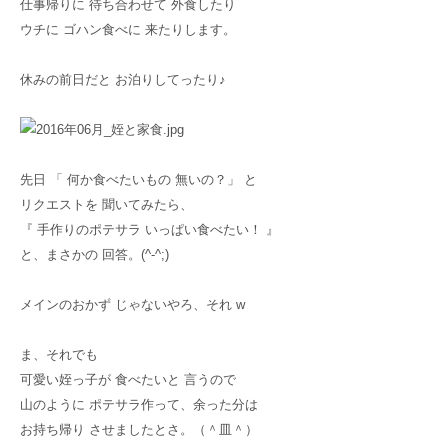
仕事帰りに 待ち合わせて 外食したり
ウチに ゴハン食べに 来たりします。
休みの前日だと お泊りしてったり♪
先日 「 何か食べたいもの 無いの？」 と
リクエストを 聞いてみたら、
『 手作りのポテサラ いっぱい食べたい！ 』
と、まさかの 回答。(^-^;)
メインのおかず じゃないやろ、それ w
ま、それでも
可愛い姪っ子が 食べたいと 言うので
山のように ポテサラ作って、余った分は
お持ち帰り させましたとさ。（＾皿＾）