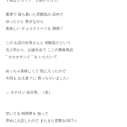
１階はショップ、２階がサロン。
重厚で 落ち着いた雰囲気の 店内で
ゆったりと 寛ぎながら
美味しい チョコスイーツを 満喫♡
この お店の社長さんと 幼馴染だという
元上司から、お誕生会で ここの看板商品
" カカオサンド " を いただいて
めっちゃ美味しくて 気に入ったので
今回も お土産？に 買っちゃいました♪
→ モチロン 自分用。（笑）
空いてる 時間帯を 狙って
早めに入店したので またまた窓際をGET☆