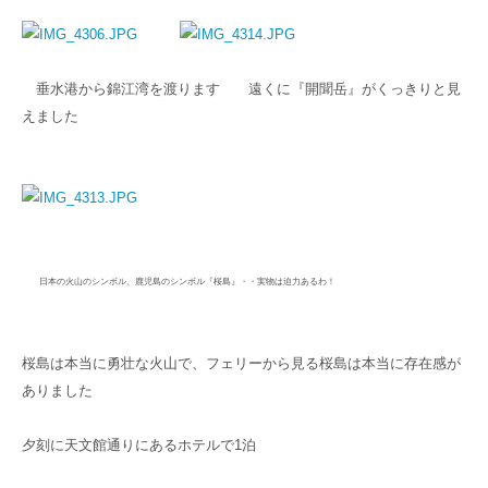
垂水港から錦江湾を渡ります 遠くに『開聞岳』がくっきりと見
えました
日本の火山のシンボル、鹿児島のシンボル『桜島』・・実物は迫力あるわ！
桜島は本当に勇壮な火山で、フェリーから見る桜島は本当に存在感が
ありました
夕刻に天文館通りにあるホテルで1泊