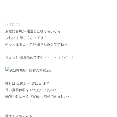
さてさて。
お盆に台風が 通過した後くらいから
少しだけ 涼しくなってきて
やっと猛暑ピークが 過ぎた感じですね～。
ちょっと 湿度高めですケド・・・（＾-＾；）
弊社は 8/10土 ～ 8/18日 まで
長い夏季休暇を いただいてたので
GW同様 ゆっくり実家へ 帰省できました♪
愛犬くぅちゃんも