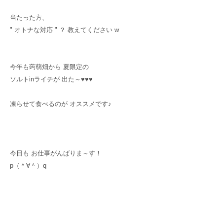
当たった方、
" オトナな対応 " ？ 教えてください w
今年も蒟蒻畑から 夏限定の
ソルトinライチが 出た～♥♥♥
凍らせて食べるのが オススメです♪
今日も お仕事がんばりま～す！
p（＾∀＾）q