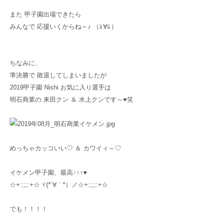
また 甲子園出場できたら
みんなで 応援いくからね～♪ （≧∀≦）
ちなみに、
準決勝で 敗退してしまいましたが
2019甲子園 Nishi お気に入り選手は
明石商業の 来田クン ＆ 水上クンです～♥笑
めっちゃカッコいい♡ ＆ カワイィ～♡
イケメン甲子園、最高↑↑↑♥
☆+:;;;:+☆ヾ(*´∀｀*）ノ☆+:;;;:+☆
でも！！！！