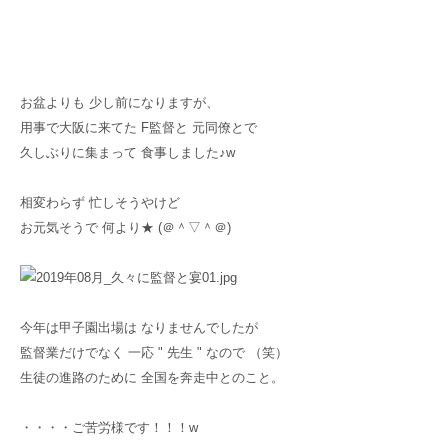
お盆よりも 少し前になりますが、
用事で大阪に来てた F監督と 元同僚とで
久しぶりに集まって 食事しました♪w
相変わらず 忙しそうやけど
お元気そうで 何より★ (＠＾▽＾＠)
今年は甲子園出場は なりませんでしたが
監督業だけでなく 一応 " 先生 " なので （笑）
生徒の進路のために 全国を奔走中とのこと。
・・・・ご苦労様です！！！w