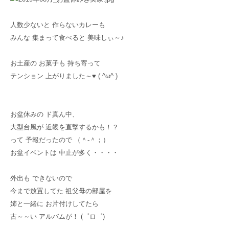
人数少ないと 作らないカレーも
みんな 集まって食べると 美味しぃ～♪
お土産の お菓子も 持ち寄って
テンション 上がりました～♥ ( ^ω^ )
お盆休みの ド真ん中、
大型台風が 近畿を直撃するかも！？
って 予報だったので （＾-＾；）
お盆イベントは 中止が多く・・・・
外出も できないので
今まで放置してた 祖父母の部屋を
姉と一緒に お片付けしてたら
古～～い アルバムが！ (゜ロ゜)