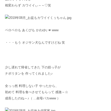
相変わらず カワイイぃ～～♡笑
ペロペロも あくびも かわゆい♥ www
・・・もう オジサン犬なんですけどね 笑
少し遅れて帰省してきた 下の姪っ子が
ナポリタンを 作ってくれました♪
全っっ然 料理しない子 やったから、
初めて 料理を食べさせてもらって 感激～☆
成長したのね～♪（ ...叔母バカwww ）