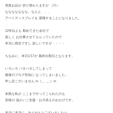
突然お話が 切り替わりますが （汗）
ななななななな、なんと、、、
アートディスプレイを 退職することになりました。
12年以上も 勤めてきた会社で
楽しく お仕事させてもらっていたので
本当に残念ですし 寂しいですが・・・・
ちなみに、本日1/17が 最終出勤日となります。
いろいろ バタバタしてしまって
最後のブログ告知に なってしまいました...
申し訳ございません m（＿ ＿;）m
未熟な私が ここまでやってこられたのも
皆様の 温かいご支援・お力添えのおかげです。
本当に本当に、ありがとうございました☆