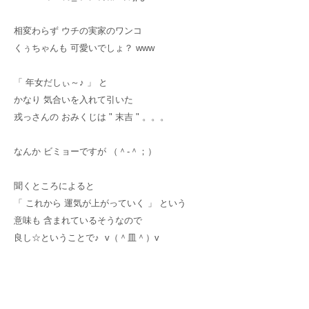
相変わらず ウチの実家のワンコ
くぅちゃんも 可愛いでしょ？ www
「 年女だしぃ～♪ 」 と
かなり 気合いを入れて引いた
戎っさんの おみくじは " 末吉 " 。。。
なんか ビミョーですが （＾-＾；）
聞くところによると
「 これから 運気が上がっていく 」 という
意味も 含まれているそうなので
良し☆ということで♪ v（＾皿＾）v