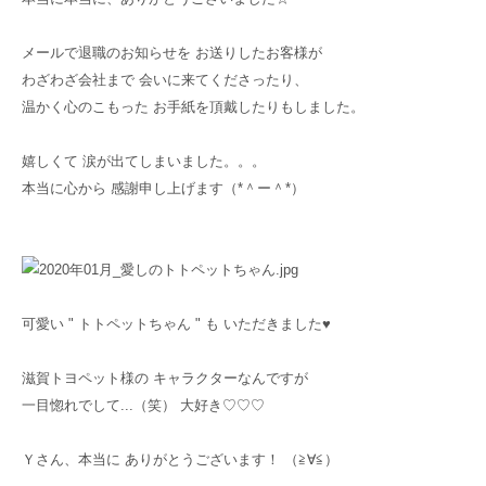
メールで退職のお知らせを お送りしたお客様が
わざわざ会社まで 会いに来てくださったり、
温かく心のこもった お手紙を頂戴したりもしました。
嬉しくて 涙が出てしまいました。。。
本当に心から 感謝申し上げます（*＾ー＾*）
可愛い " トトペットちゃん " も いただきました♥
滋賀トヨペット様の キャラクターなんですが
一目惚れでして...（笑） 大好き♡♡♡
Ｙさん、本当に ありがとうございます！ （≧∀≦）