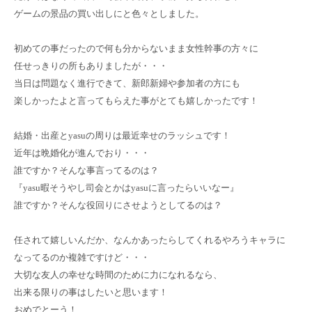
ゲームの景品の買い出しにと色々としました。
初めての事だったので何も分からないまま女性幹事の方々に
任せっきりの所もありましたが・・・
当日は問題なく進行できて、新郎新婦や参加者の方にも
楽しかったよと言ってもらえた事がとても嬉しかったです！
結婚・出産とyasuの周りは最近幸せのラッシュです！
近年は晩婚化が進んでおり・・・
誰ですか？そんな事言ってるのは？
『yasu暇そうやし司会とかはyasuに言ったらいいなー』
誰ですか？そんな役回りにさせようとしてるのは？
任されて嬉しいんだか、なんかあったらしてくれるやろうキャラに
なってるのか複雑
ですけど・・・
大切な友人の幸せな時間のために力になれるなら、
出来る限りの事はしたいと
思います！
おめでとーう！