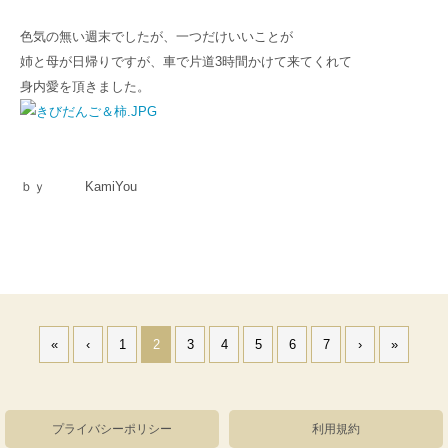
色気の無い週末でしたが、一つだけいいことが
姉と母が日帰りですが、車で片道3時間かけて来てくれて
身内愛を頂きました。
ｂｙ KamiYou
«
‹
1
2
3
4
5
6
7
›
»
プライバシーポリシー
利用規約