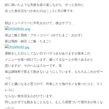
絵に描いたような失敗を繰り返しながら、やっと自分に
合った食生活をつかめたのはここ1ヶ月の事です。
朝はミューズリーに牛乳をかけて。後はサプリ。
昼はご飯と鶏肉・ブロッコリー（ゆでたまご・おかず）
夜は鶏肉・納豆（ご飯・たまご）
運動をした日としてない日でバラつきがありますが基本この
メニューを食べ続けています。偏ってるなーとか色々あるかと
思いますが、そのへんはスルーです。笑
味は調味料で変えて飽きないようにしています。もちろんこれがずー
っと
続くと嫌になると思うので、外食したり他のモノを食べたりと、スト
レスに
ならない食生活を心がけています。
同じおかずでも飽きることもなく、むしろ習慣づいて寝付きが良くな
ったり