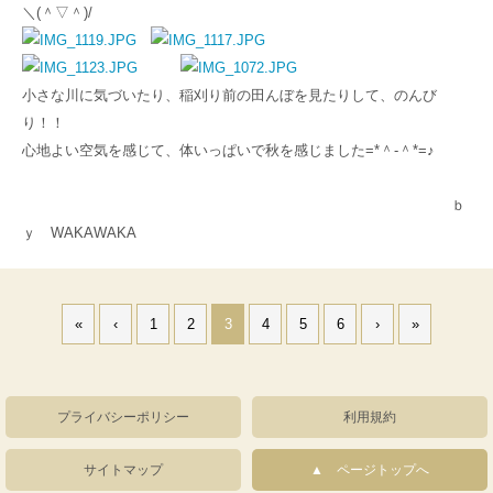
＼(＾▽＾)/
小さな川に気づいたり、稲刈り前の田んぼを見たりして、のんび
り！！
心地よい空気を感じて、体いっぱいで秋を感じました=*＾-＾*=♪
ｂ
ｙ WAKAWAKA
«
‹
1
2
3
4
5
6
›
»
プライバシーポリシー
利用規約
サイトマップ
ページトップへ