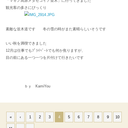
「マキノ高原メタセコイア並木」に行ってきました
観光客の多さにびっくり
素敵な並木道です 冬の雪の時がまた素晴らしいそうです
いい秋を満喫できました
12月は仕事でもﾌﾟﾗｲﾍﾞｰﾄでも何か焦りますが、
目の前にある一つ一つを片付けて行きたいです
ｂｙ KamiYou
«
‹
1
2
3
4
5
6
7
8
9
10