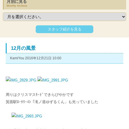
月別に見る
Monthly Archives
スタッフ紹介を見る
12月の風景
KamiYou 2016年12月21日 10:00
周りはクリスマスﾓｰﾄﾞできらびやかです
箕面駅ﾛｰﾀﾘｰの「滝ノ道ゆずるくん」も光っていました