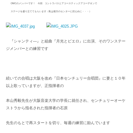
OMCのメンバーです！ 今回 コントラバスとアコースティックアコーデオンで
ステージを盛り立ててもらいます（私は後方のセンターに控えめに・・・）
『シャンティ―』と組曲『月光とピエロ』に出演、そのワンステー
ジメンバーとの練習です
続いての合唱は大阪を改め『日本センチュリー合唱団』に妻と１０年
以上歌っていますが、正指揮者の
本山秀毅先生が大阪音楽大学の学長に就任され、センチュリーオーケ
ストラから指名された指揮者の石原
先生のもとで再スタートを切り、毎週の練習に励んでいます