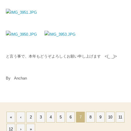
と言う事で、本年もどうぞよろしくお願い申し上げます <(_ _)>
By Anchan
«
‹
2
3
4
5
6
7
8
9
10
11
12
›
»