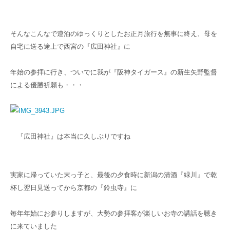
そんなこんなで連泊のゆっくりとしたお正月旅行を無事に終え、母を
自宅に送る途上で西宮の『広田神社』に
年始の参拝に行き、ついでに我が『阪神タイガース』の新生矢野監督
による優勝祈願も・・・
『広田神社』は本当に久しぶりですね
実家に帰っていた末っ子と、最後の夕食時に新潟の清酒『緑川』で乾
杯し翌日見送ってから京都の『鈴虫寺』に
毎年年始にお参りしますが、大勢の参拝客が楽しいお寺の講話を聴き
に来ていました