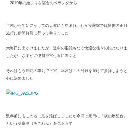
2019年の始まりを宿舎のベランダから
年末から年始にかけての天候にも恵まれ、わが安藤家では恒例の正月
旅行に伊勢賢島に行って参りました
大晦日に出かけましたが、道中の混雑もなく快適な往きの旅となりま
したが、さすがに伊勢神宮付近に着くと
それはもう長蛇の車列で下宮、本宮はこの混雑を避けて参拝しようと
心に決めました
数年前にもこの地に足を延ばしましたが今回は元日に『横山展望台』
という英虞湾（あごわん）を見下ろす